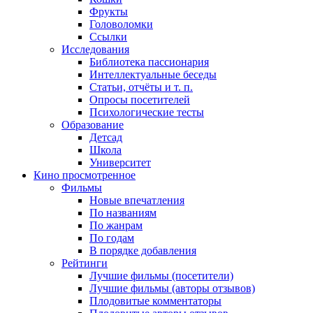
Фрукты
Головоломки
Ссылки
Исследования
Библиотека пассионария
Интеллектуальные беседы
Статьи, отчёты и т. п.
Опросы посетителей
Психологические тесты
Образование
Детсад
Школа
Университет
Кино
просмотренное
Фильмы
Новые впечатления
По названиям
По жанрам
По годам
В порядке добавления
Рейтинги
Лучшие фильмы (посетители)
Лучшие фильмы (авторы отзывов)
Плодовитые комментаторы