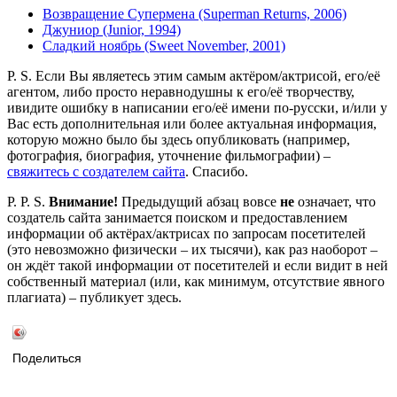
Возвращение Супермена (Superman Returns, 2006)
Джуниор (Junior, 1994)
Сладкий ноябрь (Sweet November, 2001)
P. S. Если Вы являетесь этим самым актёром/актрисой, его/её
агентом, либо просто неравнодушны к его/её творчеству,
ивидите ошибку в написании его/её имени по-русски, и/или у
Вас есть дополнительная или более актуальная информация,
которую можно было бы здесь опубликовать (например,
фотография, биография, уточнение фильмографии) –
свяжитесь с создателем сайта
. Спасибо.
P. P. S.
Внимание!
Предыдущий абзац вовсе
не
означает, что
создатель сайта занимается поиском и предоставлением
информации об актёрах/актрисах по запросам посетителей
(это невозможно физически – их тысячи), как раз наоборот –
он ждёт такой информации от посетителей и если видит в ней
собственный материал (или, как минимум, отсутствие явного
плагиата) – публикует здесь.
Поделиться