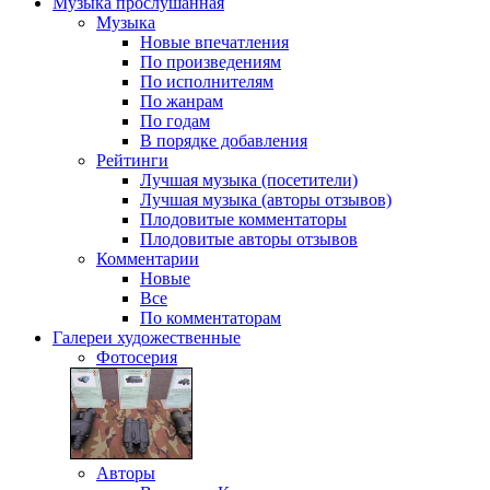
Музыка
прослушанная
Музыка
Новые впечатления
По произведениям
По исполнителям
По жанрам
По годам
В порядке добавления
Рейтинги
Лучшая музыка (посетители)
Лучшая музыка (авторы отзывов)
Плодовитые комментаторы
Плодовитые авторы отзывов
Комментарии
Новые
Все
По комментаторам
Галереи
художественные
Фотосерия
Авторы