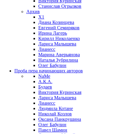
Виктория Куринская
Станислав Огрызков
Архив
X1
Диана Козинцева
Евгений Семиряков
Ирина Лагерь
Кирилл Николаенко
Лариса Малышева
Лианесс
Марина Аверьянова
Наталья Зубрилина
Олег Бабулин
Проба пера
начинающих авторов
NaMe
А.К.А.
Будаев
Виктория Куринская
Лариса Малышева
Лианесс
Людмила Котане
Николай Козлов
Оксана Панкрушина
Олег Бабулин
Павел Шамин