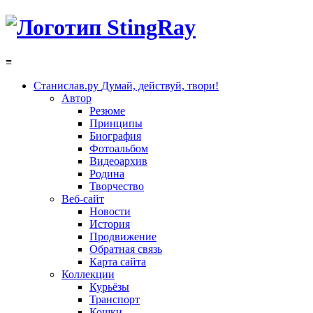
≡
Станислав.ру
Думай, действуй, твори!
Автор
Резюме
Принципы
Биография
Фотоальбом
Видеоархив
Родина
Творчество
Веб-сайт
Новости
История
Продвижение
Обратная связь
Карта сайта
Коллекции
Курьёзы
Транспорт
Кошки