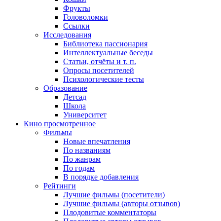
Фрукты
Головоломки
Ссылки
Исследования
Библиотека пассионария
Интеллектуальные беседы
Статьи, отчёты и т. п.
Опросы посетителей
Психологические тесты
Образование
Детсад
Школа
Университет
Кино
просмотренное
Фильмы
Новые впечатления
По названиям
По жанрам
По годам
В порядке добавления
Рейтинги
Лучшие фильмы (посетители)
Лучшие фильмы (авторы отзывов)
Плодовитые комментаторы