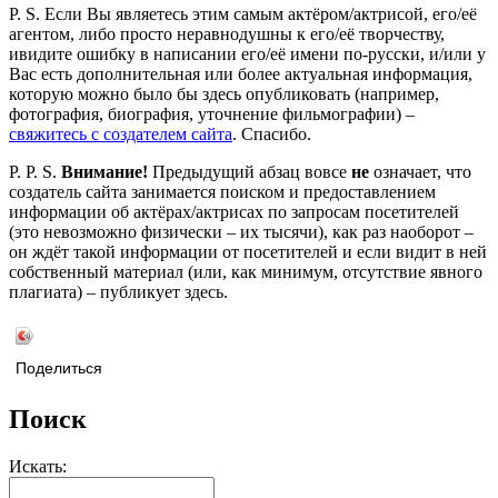
P. S. Если Вы являетесь этим самым актёром/актрисой, его/её
агентом, либо просто неравнодушны к его/её творчеству,
ивидите ошибку в написании его/её имени по-русски, и/или у
Вас есть дополнительная или более актуальная информация,
которую можно было бы здесь опубликовать (например,
фотография, биография, уточнение фильмографии) –
свяжитесь с создателем сайта
. Спасибо.
P. P. S.
Внимание!
Предыдущий абзац вовсе
не
означает, что
создатель сайта занимается поиском и предоставлением
информации об актёрах/актрисах по запросам посетителей
(это невозможно физически – их тысячи), как раз наоборот –
он ждёт такой информации от посетителей и если видит в ней
собственный материал (или, как минимум, отсутствие явного
плагиата) – публикует здесь.
Поделиться
Поиск
Искать: