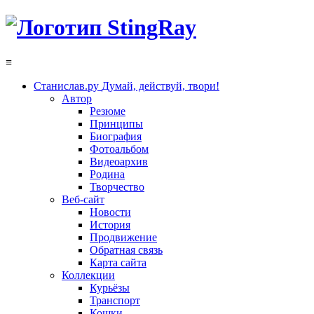
≡
Станислав.ру
Думай, действуй, твори!
Автор
Резюме
Принципы
Биография
Фотоальбом
Видеоархив
Родина
Творчество
Веб-сайт
Новости
История
Продвижение
Обратная связь
Карта сайта
Коллекции
Курьёзы
Транспорт
Кошки