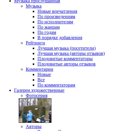
Музыка
прослушанная
Музыка
Новые впечатления
По произведениям
По исполнителям
По жанрам
По годам
В порядке добавления
Рейтинги
Лучшая музыка (посетители)
Лучшая музыка (авторы отзывов)
Плодовитые комментаторы
Плодовитые авторы отзывов
Комментарии
Новые
Все
По комментаторам
Галереи
художественные
Фотосерия
Авторы