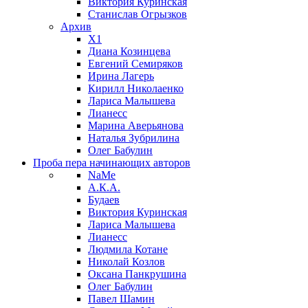
Виктория Куринская
Станислав Огрызков
Архив
X1
Диана Козинцева
Евгений Семиряков
Ирина Лагерь
Кирилл Николаенко
Лариса Малышева
Лианесс
Марина Аверьянова
Наталья Зубрилина
Олег Бабулин
Проба пера
начинающих авторов
NaMe
А.К.А.
Будаев
Виктория Куринская
Лариса Малышева
Лианесс
Людмила Котане
Николай Козлов
Оксана Панкрушина
Олег Бабулин
Павел Шамин