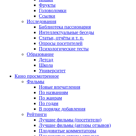
Фрукты
Головоломки
Ссылки
Исследования
Библиотека пассионария
Интеллектуальные беседы
Статьи, отчёты и т. п.
Опросы посетителей
Психологические тесты
Образование
Детсад
Школа
Университет
Кино
просмотренное
Фильмы
Новые впечатления
По названиям
По жанрам
По годам
В порядке добавления
Рейтинги
Лучшие фильмы (посетители)
Лучшие фильмы (авторы отзывов)
Плодовитые комментаторы