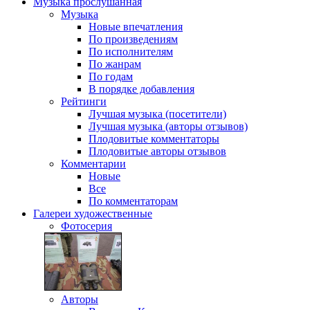
Музыка
прослушанная
Музыка
Новые впечатления
По произведениям
По исполнителям
По жанрам
По годам
В порядке добавления
Рейтинги
Лучшая музыка (посетители)
Лучшая музыка (авторы отзывов)
Плодовитые комментаторы
Плодовитые авторы отзывов
Комментарии
Новые
Все
По комментаторам
Галереи
художественные
Фотосерия
Авторы