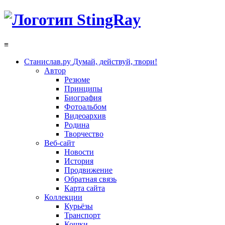
≡
Станислав.ру
Думай, действуй, твори!
Автор
Резюме
Принципы
Биография
Фотоальбом
Видеоархив
Родина
Творчество
Веб-сайт
Новости
История
Продвижение
Обратная связь
Карта сайта
Коллекции
Курьёзы
Транспорт
Кошки