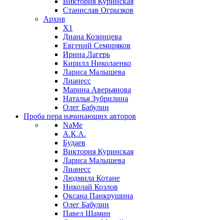
Виктория Куринская
Станислав Огрызков
Архив
X1
Диана Козинцева
Евгений Семиряков
Ирина Лагерь
Кирилл Николаенко
Лариса Малышева
Лианесс
Марина Аверьянова
Наталья Зубрилина
Олег Бабулин
Проба пера
начинающих авторов
NaMe
А.К.А.
Будаев
Виктория Куринская
Лариса Малышева
Лианесс
Людмила Котане
Николай Козлов
Оксана Панкрушина
Олег Бабулин
Павел Шамин