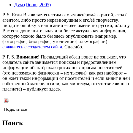
Дум (Doom, 2005)
P. S. Если Вы являетесь этим самым актёром/актрисой, его/её
агентом, либо просто неравнодушны к его/её творчеству,
ивидите ошибку в написании его/её имени по-русски, и/или у
Вас есть дополнительная или более актуальная информация,
которую можно было бы здесь опубликовать (например,
фотография, биография, уточнение фильмографии) –
свяжитесь с создателем сайта
. Спасибо.
P. P. S.
Внимание!
Предыдущий абзац вовсе
не
означает, что
создатель сайта занимается поиском и предоставлением
информации об актёрах/актрисах по запросам посетителей
(это невозможно физически – их тысячи), как раз наоборот –
он ждёт такой информации от посетителей и если видит в ней
собственный материал (или, как минимум, отсутствие явного
плагиата) – публикует здесь.
Поделиться
Поиск