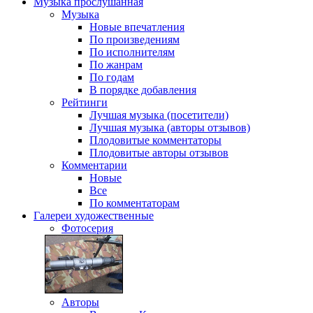
Музыка
прослушанная
Музыка
Новые впечатления
По произведениям
По исполнителям
По жанрам
По годам
В порядке добавления
Рейтинги
Лучшая музыка (посетители)
Лучшая музыка (авторы отзывов)
Плодовитые комментаторы
Плодовитые авторы отзывов
Комментарии
Новые
Все
По комментаторам
Галереи
художественные
Фотосерия
Авторы