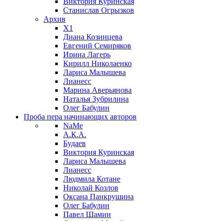
Виктория Куринская
Станислав Огрызков
Архив
X1
Диана Козинцева
Евгений Семиряков
Ирина Лагерь
Кирилл Николаенко
Лариса Малышева
Лианесс
Марина Аверьянова
Наталья Зубрилина
Олег Бабулин
Проба пера
начинающих авторов
NaMe
А.К.А.
Будаев
Виктория Куринская
Лариса Малышева
Лианесс
Людмила Котане
Николай Козлов
Оксана Панкрушина
Олег Бабулин
Павел Шамин