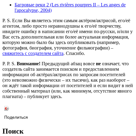
Багровые реки 2 (Les rivières pourpres II – Les anges de
l'apocalypse, 2004)
P. S. Если Вы являетесь этим самым актёром/актрисой, его/её
агентом, либо просто неравнодушны к его/её творчеству,
ивидите ошибку в написании его/её имени по-русски, и/или у
Вас есть дополнительная или более актуальная информация,
которую можно было бы здесь опубликовать (например,
фотография, биография, уточнение фильмографии) –
свяжитесь с создателем сайта
. Спасибо.
P. P. S.
Внимание!
Предыдущий абзац вовсе
не
означает, что
создатель сайта занимается поиском и предоставлением
информации об актёрах/актрисах по запросам посетителей
(это невозможно физически – их тысячи), как раз наоборот –
он ждёт такой информации от посетителей и если видит в ней
собственный материал (или, как минимум, отсутствие явного
плагиата) – публикует здесь.
Поделиться
Поиск