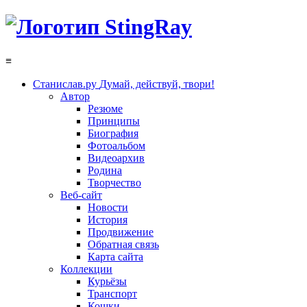
≡
Станислав.ру
Думай, действуй, твори!
Автор
Резюме
Принципы
Биография
Фотоальбом
Видеоархив
Родина
Творчество
Веб-сайт
Новости
История
Продвижение
Обратная связь
Карта сайта
Коллекции
Курьёзы
Транспорт
Кошки