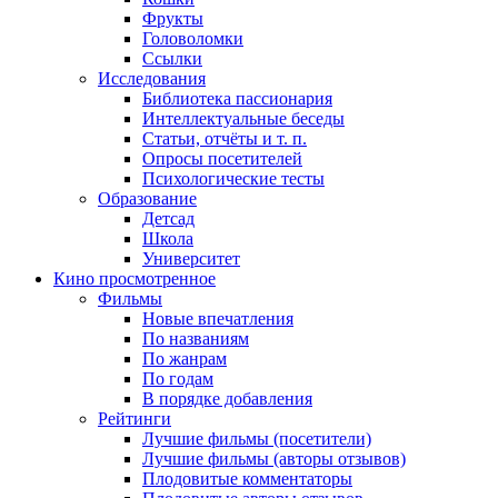
Фрукты
Головоломки
Ссылки
Исследования
Библиотека пассионария
Интеллектуальные беседы
Статьи, отчёты и т. п.
Опросы посетителей
Психологические тесты
Образование
Детсад
Школа
Университет
Кино
просмотренное
Фильмы
Новые впечатления
По названиям
По жанрам
По годам
В порядке добавления
Рейтинги
Лучшие фильмы (посетители)
Лучшие фильмы (авторы отзывов)
Плодовитые комментаторы