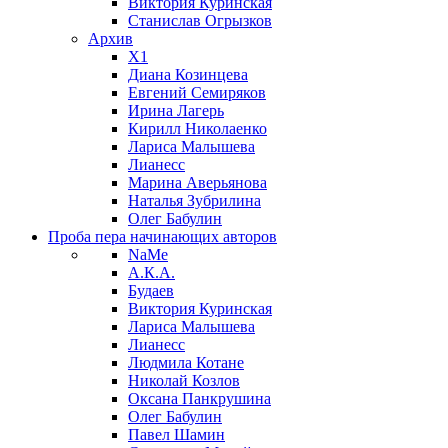
Виктория Куринская
Станислав Огрызков
Архив
X1
Диана Козинцева
Евгений Семиряков
Ирина Лагерь
Кирилл Николаенко
Лариса Малышева
Лианесс
Марина Аверьянова
Наталья Зубрилина
Олег Бабулин
Проба пера
начинающих авторов
NaMe
А.К.А.
Будаев
Виктория Куринская
Лариса Малышева
Лианесс
Людмила Котане
Николай Козлов
Оксана Панкрушина
Олег Бабулин
Павел Шамин