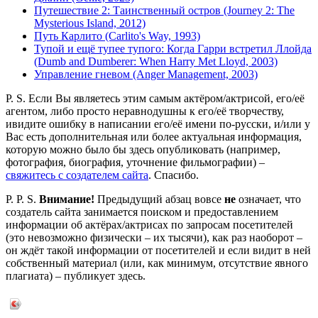
Путешествие 2: Таинственный остров (Journey 2: The
Mysterious Island, 2012)
Путь Карлито (Carlito's Way, 1993)
Тупой и ещё тупее тупого: Когда Гарри встретил Ллойда
(Dumb and Dumberer: When Harry Met Lloyd, 2003)
Управление гневом (Anger Management, 2003)
P. S. Если Вы являетесь этим самым актёром/актрисой, его/её
агентом, либо просто неравнодушны к его/её творчеству,
ивидите ошибку в написании его/её имени по-русски, и/или у
Вас есть дополнительная или более актуальная информация,
которую можно было бы здесь опубликовать (например,
фотография, биография, уточнение фильмографии) –
свяжитесь с создателем сайта
. Спасибо.
P. P. S.
Внимание!
Предыдущий абзац вовсе
не
означает, что
создатель сайта занимается поиском и предоставлением
информации об актёрах/актрисах по запросам посетителей
(это невозможно физически – их тысячи), как раз наоборот –
он ждёт такой информации от посетителей и если видит в ней
собственный материал (или, как минимум, отсутствие явного
плагиата) – публикует здесь.