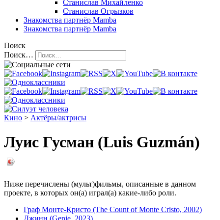
Станислав Михайленко
Станислав Огрызков
Знакомства
партнёр Mamba
Знакомства
партнёр Mamba
Поиск
Поиск…
Кино
>
Актёры/актрисы
Луис Гусман (Luis Guzmán)
Ниже перечислены (мульт)фильмы, описанные в данном
проекте, в которых он(а) играл(а) какие-либо роли.
Граф Монте-Кристо (The Count of Monte Cristo, 2002)
Джинн (Genie, 2023)