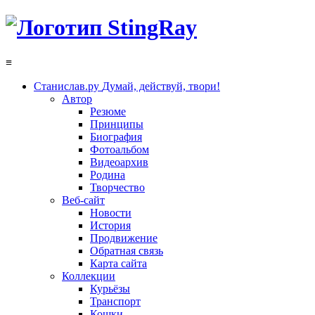
≡
Станислав.ру
Думай, действуй, твори!
Автор
Резюме
Принципы
Биография
Фотоальбом
Видеоархив
Родина
Творчество
Веб-сайт
Новости
История
Продвижение
Обратная связь
Карта сайта
Коллекции
Курьёзы
Транспорт
Кошки