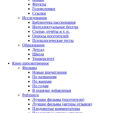
Фрукты
Головоломки
Ссылки
Исследования
Библиотека пассионария
Интеллектуальные беседы
Статьи, отчёты и т. п.
Опросы посетителей
Психологические тесты
Образование
Детсад
Школа
Университет
Кино
просмотренное
Фильмы
Новые впечатления
По названиям
По жанрам
По годам
В порядке добавления
Рейтинги
Лучшие фильмы (посетители)
Лучшие фильмы (авторы отзывов)
Плодовитые комментаторы