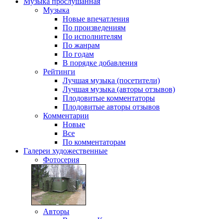
Музыка
прослушанная
Музыка
Новые впечатления
По произведениям
По исполнителям
По жанрам
По годам
В порядке добавления
Рейтинги
Лучшая музыка (посетители)
Лучшая музыка (авторы отзывов)
Плодовитые комментаторы
Плодовитые авторы отзывов
Комментарии
Новые
Все
По комментаторам
Галереи
художественные
Фотосерия
Авторы