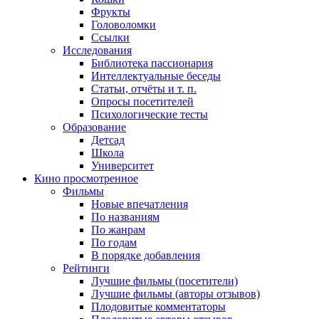
Фрукты
Головоломки
Ссылки
Исследования
Библиотека пассионария
Интеллектуальные беседы
Статьи, отчёты и т. п.
Опросы посетителей
Психологические тесты
Образование
Детсад
Школа
Университет
Кино
просмотренное
Фильмы
Новые впечатления
По названиям
По жанрам
По годам
В порядке добавления
Рейтинги
Лучшие фильмы (посетители)
Лучшие фильмы (авторы отзывов)
Плодовитые комментаторы