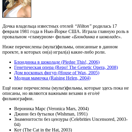
Дочка владельца известных отелей
“Hilton”
родилась 17
февраля 1981 года в Нью-Йорке США. Играла главную роль в
провальном «гламурном» фильме
«Блондинка в шоколаде»
.
Ниже перечислены (мульт)фильмы, описанные в данном
проекте, в которых он(а) играл(а) какие-либо роли.
Блондинка в шоколаде (Pledge This!, 2006)
Генетическая опера (Repo! The Genetic Opera, 2008)
Дом восковых фигур (House of Wax, 2005)
Модная мамочка (Raising Helen, 2004)
Ещё ниже перечислены (мульт)фильмы, которые здесь пока не
описаны, но являются важными вехами в его/её
фильмографии.
Вероника Марс (Veronica Mars, 2004)
Джинн без бутылки (Wishman, 1991)
Знаменитости без цензуры (Celebrities Uncensored, 2003-
04)
Кот (The Cat in the Hat, 2003)