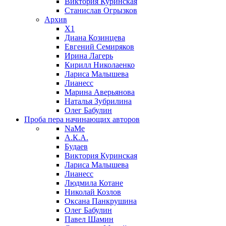
Виктория Куринская
Станислав Огрызков
Архив
X1
Диана Козинцева
Евгений Семиряков
Ирина Лагерь
Кирилл Николаенко
Лариса Малышева
Лианесс
Марина Аверьянова
Наталья Зубрилина
Олег Бабулин
Проба пера
начинающих авторов
NaMe
А.К.А.
Будаев
Виктория Куринская
Лариса Малышева
Лианесс
Людмила Котане
Николай Козлов
Оксана Панкрушина
Олег Бабулин
Павел Шамин