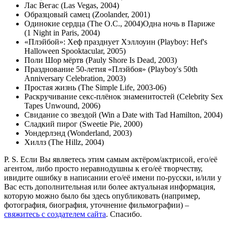
Лас Вегас (Las Vegas, 2004)
Образцовый самец (Zoolander, 2001)
Одинокие сердца (The O.C., 2004)
Одна ночь в Париже
(1 Night in Paris, 2004)
«Плэйбой»: Хеф празднует Хэллоуин (Playboy: Hef's
Halloween Spooktacular, 2005)
Поли Шор мёртв (Pauly Shore Is Dead, 2003)
Празднование 50-летия «Плэйбоя» (Playboy's 50th
Anniversary Celebration, 2003)
Простая жизнь (The Simple Life, 2003-06)
Раскручивание секс-плёнок знаменитостей (Celebrity Sex
Tapes Unwound, 2006)
Свидание со звездой (Win a Date with Tad Hamilton, 2004)
Сладкий пирог (Sweetie Pie, 2000)
Уондерлэнд (Wonderland, 2003)
Хиллз (The Hillz, 2004)
P. S. Если Вы являетесь этим самым актёром/актрисой, его/её
агентом, либо просто неравнодушны к его/её творчеству,
ивидите ошибку в написании его/её имени по-русски, и/или у
Вас есть дополнительная или более актуальная информация,
которую можно было бы здесь опубликовать (например,
фотография, биография, уточнение фильмографии) –
свяжитесь с создателем сайта
. Спасибо.