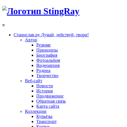
≡
Станислав.ру
Думай, действуй, твори!
Автор
Резюме
Принципы
Биография
Фотоальбом
Видеоархив
Родина
Творчество
Веб-сайт
Новости
История
Продвижение
Обратная связь
Карта сайта
Коллекции
Курьёзы
Транспорт
Кошки