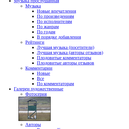
Музыка
прослушанная
Музыка
Новые впечатления
По произведениям
По исполнителям
По жанрам
По годам
В порядке добавления
Рейтинги
Лучшая музыка (посетители)
Лучшая музыка (авторы отзывов)
Плодовитые комментаторы
Плодовитые авторы отзывов
Комментарии
Новые
Все
По комментаторам
Галереи
художественные
Фотосерия
Авторы