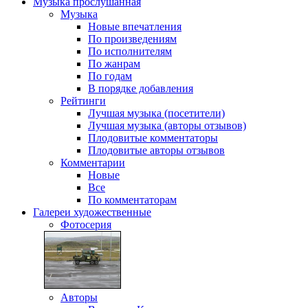
Музыка
прослушанная
Музыка
Новые впечатления
По произведениям
По исполнителям
По жанрам
По годам
В порядке добавления
Рейтинги
Лучшая музыка (посетители)
Лучшая музыка (авторы отзывов)
Плодовитые комментаторы
Плодовитые авторы отзывов
Комментарии
Новые
Все
По комментаторам
Галереи
художественные
Фотосерия
Авторы