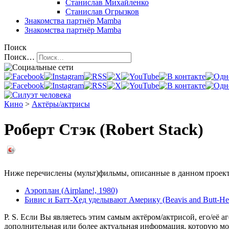
Станислав Михайленко
Станислав Огрызков
Знакомства
партнёр Mamba
Знакомства
партнёр Mamba
Поиск
Поиск…
Кино
>
Актёры/актрисы
Роберт Стэк (Robert Stack)
Ниже перечислены (мульт)фильмы, описанные в данном проекте,
Аэроплан (Airplane!, 1980)
Бивис и Батт-Хед уделывают Америку (Beavis and Butt-He
P. S. Если Вы являетесь этим самым актёром/актрисой, его/её а
дополнительная или более актуальная информация, которую мо