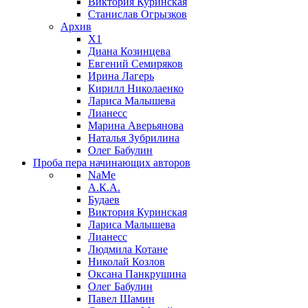
Виктория Куринская
Станислав Огрызков
Архив
X1
Диана Козинцева
Евгений Семиряков
Ирина Лагерь
Кирилл Николаенко
Лариса Малышева
Лианесс
Марина Аверьянова
Наталья Зубрилина
Олег Бабулин
Проба пера
начинающих авторов
NaMe
А.К.А.
Будаев
Виктория Куринская
Лариса Малышева
Лианесс
Людмила Котане
Николай Козлов
Оксана Панкрушина
Олег Бабулин
Павел Шамин