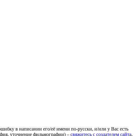
ошибку в написании его/её имени по-русски, и/или у Вас есть
афия, уточнение фильмографии) –
свяжитесь с создателем сайта
.