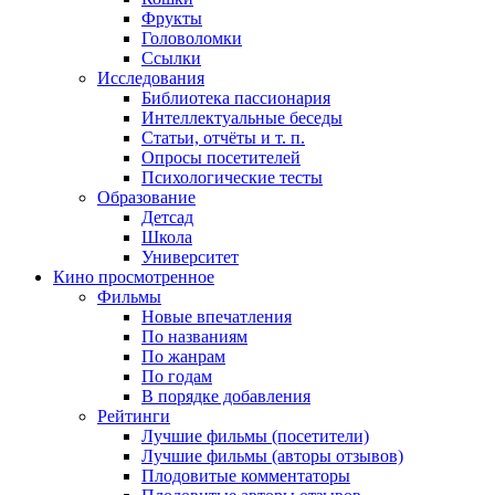
Фрукты
Головоломки
Ссылки
Исследования
Библиотека пассионария
Интеллектуальные беседы
Статьи, отчёты и т. п.
Опросы посетителей
Психологические тесты
Образование
Детсад
Школа
Университет
Кино
просмотренное
Фильмы
Новые впечатления
По названиям
По жанрам
По годам
В порядке добавления
Рейтинги
Лучшие фильмы (посетители)
Лучшие фильмы (авторы отзывов)
Плодовитые комментаторы