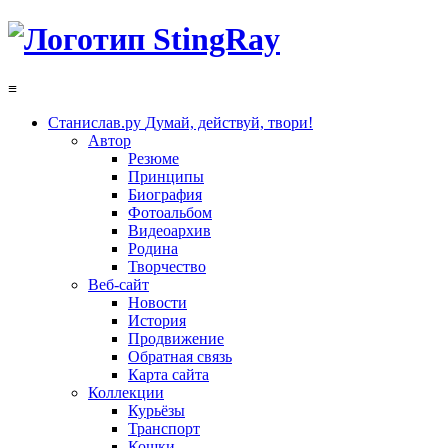
≡
Станислав.ру
Думай, действуй, твори!
Автор
Резюме
Принципы
Биография
Фотоальбом
Видеоархив
Родина
Творчество
Веб-сайт
Новости
История
Продвижение
Обратная связь
Карта сайта
Коллекции
Курьёзы
Транспорт
Кошки