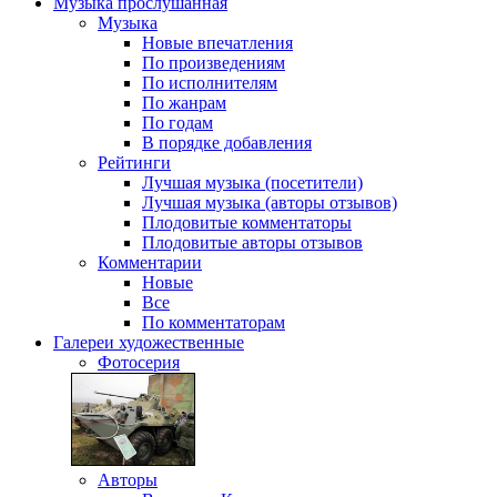
Музыка
прослушанная
Музыка
Новые впечатления
По произведениям
По исполнителям
По жанрам
По годам
В порядке добавления
Рейтинги
Лучшая музыка (посетители)
Лучшая музыка (авторы отзывов)
Плодовитые комментаторы
Плодовитые авторы отзывов
Комментарии
Новые
Все
По комментаторам
Галереи
художественные
Фотосерия
Авторы