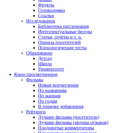
Фрукты
Головоломки
Ссылки
Исследования
Библиотека пассионария
Интеллектуальные беседы
Статьи, отчёты и т. п.
Опросы посетителей
Психологические тесты
Образование
Детсад
Школа
Университет
Кино
просмотренное
Фильмы
Новые впечатления
По названиям
По жанрам
По годам
В порядке добавления
Рейтинги
Лучшие фильмы (посетители)
Лучшие фильмы (авторы отзывов)
Плодовитые комментаторы