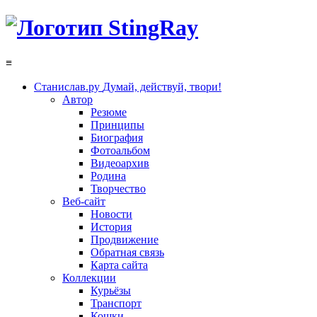
≡
Станислав.ру
Думай, действуй, твори!
Автор
Резюме
Принципы
Биография
Фотоальбом
Видеоархив
Родина
Творчество
Веб-сайт
Новости
История
Продвижение
Обратная связь
Карта сайта
Коллекции
Курьёзы
Транспорт
Кошки