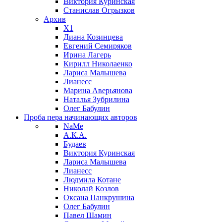
Виктория Куринская
Станислав Огрызков
Архив
X1
Диана Козинцева
Евгений Семиряков
Ирина Лагерь
Кирилл Николаенко
Лариса Малышева
Лианесс
Марина Аверьянова
Наталья Зубрилина
Олег Бабулин
Проба пера
начинающих авторов
NaMe
А.К.А.
Будаев
Виктория Куринская
Лариса Малышева
Лианесс
Людмила Котане
Николай Козлов
Оксана Панкрушина
Олег Бабулин
Павел Шамин