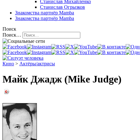
Станислав Михайленко
Станислав Огрызков
Знакомства
партнёр Mamba
Знакомства
партнёр Mamba
Поиск
Поиск…
Кино
>
Актёры/актрисы
Майк Джадж (Mike Judge)