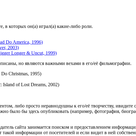
.
 в которых он(а) играл(а) какие-либо роли.
ad Do America, 1996)
er, 2003)
gger Longer & Uncut, 1999)
описаны, но являются важными вехами в его/её фильмографии.
 Do Christmas, 1995)
Island of Lost Dreams, 2002)
гентом, либо просто неравнодушны к его/её творчеству, ивидите 
жно было бы здесь опубликовать (например, фотография, биогр
оздатель сайта занимается поиском и предоставлением информации
ёт такой информации от посетителей и если видит в ней собстве