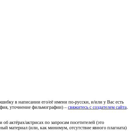
ошибку в написании его/её имени по-русски, и/или у Вас есть
афия, уточнение фильмографии) –
свяжитесь с создателем сайта
.
 об актёрах/актрисах по запросам посетителей (это
нный материал (или, как минимум, отсутствие явного плагиата)