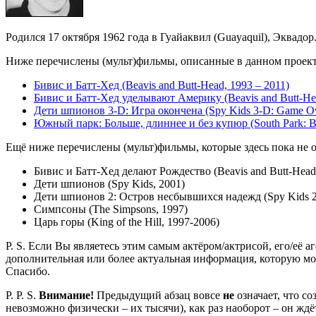
Родился 17 октября 1962 года в Гуайаквил (Guayaquil), Эквадор
Ниже перечислены (мульт)фильмы, описанные в данном проекте,
Бивис и Батт-Хед (Beavis and Butt-Head, 1993 – 2011)
Бивис и Батт-Хед уделывают Америку (Beavis and Butt-He
Дети шпионов 3-D: Игра окончена (Spy Kids 3-D: Game Ov
Южный парк: Больше, длиннее и без купюр (South Park: Bi
Ещё ниже перечислены (мульт)фильмы, которые здесь пока не 
Бивис и Батт-Хед делают Рождество (Beavis and Butt-Head
Дети шпионов (Spy Kids, 2001)
Дети шпионов 2: Остров несбывшихся надежд (Spy Kids 2: 
Симпсоны (The Simpsons, 1997)
Царь горы (King of the Hill, 1997-2006)
P. S. Если Вы являетесь этим самым актёром/актрисой, его/её а
дополнительная или более актуальная информация, которую мо
Спасибо.
P. P. S.
Внимание!
Предыдущий абзац вовсе
не
означает, что с
невозможно физически – их тысячи), как раз наоборот – он жд