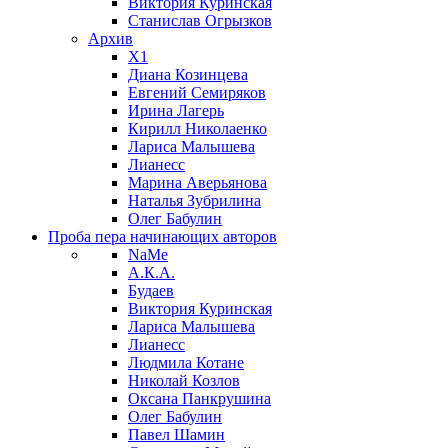
Виктория Куринская
Станислав Огрызков
Архив
X1
Диана Козинцева
Евгений Семиряков
Ирина Лагерь
Кирилл Николаенко
Лариса Малышева
Лианесс
Марина Аверьянова
Наталья Зубрилина
Олег Бабулин
Проба пера
начинающих авторов
NaMe
А.К.А.
Будаев
Виктория Куринская
Лариса Малышева
Лианесс
Людмила Котане
Николай Козлов
Оксана Панкрушина
Олег Бабулин
Павел Шамин