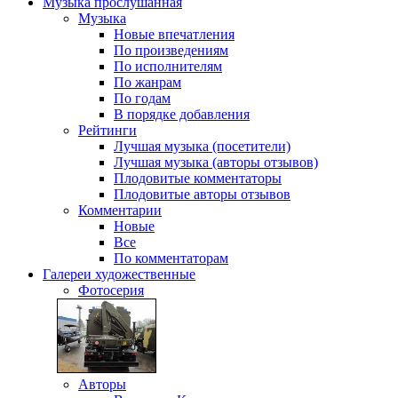
Музыка
прослушанная
Музыка
Новые впечатления
По произведениям
По исполнителям
По жанрам
По годам
В порядке добавления
Рейтинги
Лучшая музыка (посетители)
Лучшая музыка (авторы отзывов)
Плодовитые комментаторы
Плодовитые авторы отзывов
Комментарии
Новые
Все
По комментаторам
Галереи
художественные
Фотосерия
Авторы