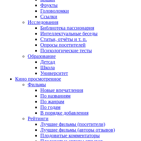
Фрукты
Головоломки
Ссылки
Исследования
Библиотека пассионария
Интеллектуальные беседы
Статьи, отчёты и т. п.
Опросы посетителей
Психологические тесты
Образование
Детсад
Школа
Университет
Кино
просмотренное
Фильмы
Новые впечатления
По названиям
По жанрам
По годам
В порядке добавления
Рейтинги
Лучшие фильмы (посетители)
Лучшие фильмы (авторы отзывов)
Плодовитые комментаторы