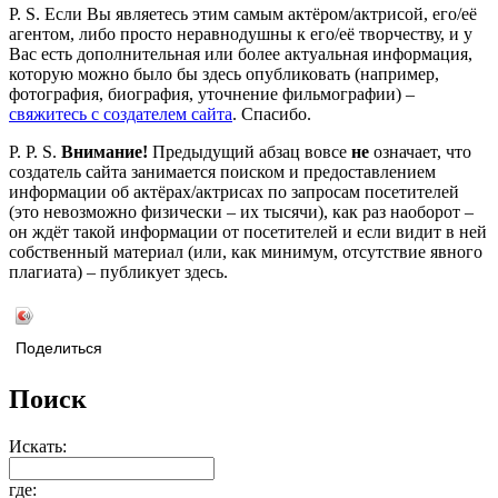
P. S. Если Вы являетесь этим самым актёром/актрисой, его/её
агентом, либо просто неравнодушны к его/её творчеству, и у
Вас есть дополнительная или более актуальная информация,
которую можно было бы здесь опубликовать (например,
фотография, биография, уточнение фильмографии) –
свяжитесь с создателем сайта
. Спасибо.
P. P. S.
Внимание!
Предыдущий абзац вовсе
не
означает, что
создатель сайта занимается поиском и предоставлением
информации об актёрах/актрисах по запросам посетителей
(это невозможно физически – их тысячи), как раз наоборот –
он ждёт такой информации от посетителей и если видит в ней
собственный материал (или, как минимум, отсутствие явного
плагиата) – публикует здесь.
Поделиться
Поиск
Искать:
где: