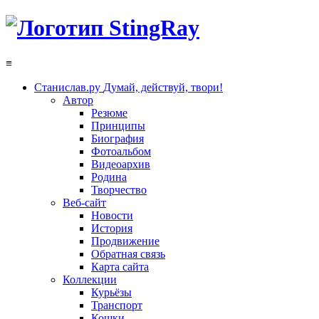
≡
Станислав.ру
Думай, действуй, твори!
Автор
Резюме
Принципы
Биография
Фотоальбом
Видеоархив
Родина
Творчество
Веб-сайт
Новости
История
Продвижение
Обратная связь
Карта сайта
Коллекции
Курьёзы
Транспорт
Кошки