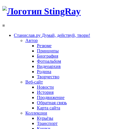
≡
Станислав.ру
Думай, действуй, твори!
Автор
Резюме
Принципы
Биография
Фотоальбом
Видеоархив
Родина
Творчество
Веб-сайт
Новости
История
Продвижение
Обратная связь
Карта сайта
Коллекции
Курьёзы
Транспорт
Кошки