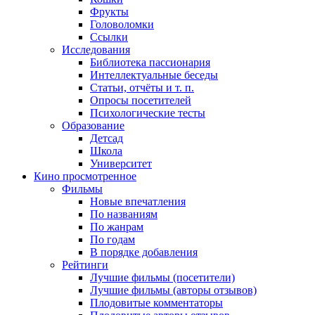
Фрукты
Головоломки
Ссылки
Исследования
Библиотека пассионария
Интеллектуальные беседы
Статьи, отчёты и т. п.
Опросы посетителей
Психологические тесты
Образование
Детсад
Школа
Университет
Кино
просмотренное
Фильмы
Новые впечатления
По названиям
По жанрам
По годам
В порядке добавления
Рейтинги
Лучшие фильмы (посетители)
Лучшие фильмы (авторы отзывов)
Плодовитые комментаторы