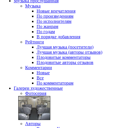
Музыка
прослушанная
Музыка
Новые впечатления
По произведениям
По исполнителям
По жанрам
По годам
В порядке добавления
Рейтинги
Лучшая музыка (посетители)
Лучшая музыка (авторы отзывов)
Плодовитые комментаторы
Плодовитые авторы отзывов
Комментарии
Новые
Все
По комментаторам
Галереи
художественные
Фотосерия
Авторы