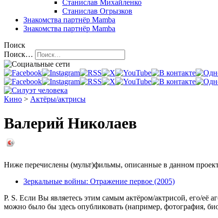
Станислав Михайленко
Станислав Огрызков
Знакомства
партнёр Mamba
Знакомства
партнёр Mamba
Поиск
Поиск…
Кино
>
Актёры/актрисы
Валерий Николаев
Ниже перечислены (мульт)фильмы, описанные в данном проекте,
Зеркальные войны: Отражение первое (2005)
P. S. Если Вы являетесь этим самым актёром/актрисой, его/её 
можно было бы здесь опубликовать (например, фотография, б