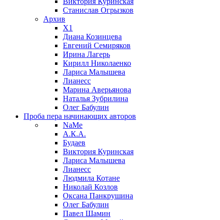
Виктория Куринская
Станислав Огрызков
Архив
X1
Диана Козинцева
Евгений Семиряков
Ирина Лагерь
Кирилл Николаенко
Лариса Малышева
Лианесс
Марина Аверьянова
Наталья Зубрилина
Олег Бабулин
Проба пера
начинающих авторов
NaMe
А.К.А.
Будаев
Виктория Куринская
Лариса Малышева
Лианесс
Людмила Котане
Николай Козлов
Оксана Панкрушина
Олег Бабулин
Павел Шамин