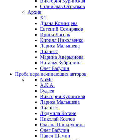
Виктория Куринская
Станислав Огрызков
Архив
X1
Диана Козинцева
Евгений Семиряков
Ирина Лагерь
Кирилл Николаенко
Лариса Малышева
Лианесс
Марина Аверьянова
Наталья Зубрилина
Олег Бабулин
Проба пера
начинающих авторов
NaMe
А.К.А.
Будаев
Виктория Куринская
Лариса Малышева
Лианесс
Людмила Котане
Николай Козлов
Оксана Панкрушина
Олег Бабулин
Павел Шамин