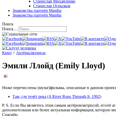
Станислав Михайленко
Станислав Огрызков
Знакомства
партнёр Mamba
Знакомства
партнёр Mamba
Поиск
Поиск…
Кино
>
Актёры/актрисы
Эмили Ллойд (Emily Lloyd)
Ниже перечислены (мульт)фильмы, описанные в данном проекте,
Там, где течёт река (A River Runs Through It, 1992)
P. S. Если Вы являетесь этим самым актёром/актрисой, его/её а
дополнительная или более актуальная информация, которую мо
Спасибо.