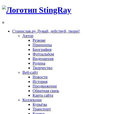
≡
Станислав.ру
Думай, действуй, твори!
Автор
Резюме
Принципы
Биография
Фотоальбом
Видеоархив
Родина
Творчество
Веб-сайт
Новости
История
Продвижение
Обратная связь
Карта сайта
Коллекции
Курьёзы
Транспорт
Кошки