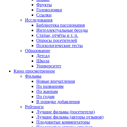
Фрукты
Головоломки
Ссылки
Исследования
Библиотека пассионария
Интеллектуальные беседы
Статьи, отчёты и т. п.
Опросы посетителей
Психологические тесты
Образование
Детсад
Школа
Университет
Кино
просмотренное
Фильмы
Новые впечатления
По названиям
По жанрам
По годам
В порядке добавления
Рейтинги
Лучшие фильмы (посетители)
Лучшие фильмы (авторы отзывов)
Плодовитые комментаторы