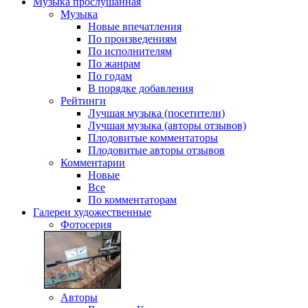
Музыка
прослушанная
Музыка
Новые впечатления
По произведениям
По исполнителям
По жанрам
По годам
В порядке добавления
Рейтинги
Лучшая музыка (посетители)
Лучшая музыка (авторы отзывов)
Плодовитые комментаторы
Плодовитые авторы отзывов
Комментарии
Новые
Все
По комментаторам
Галереи
художественные
Фотосерия
Авторы