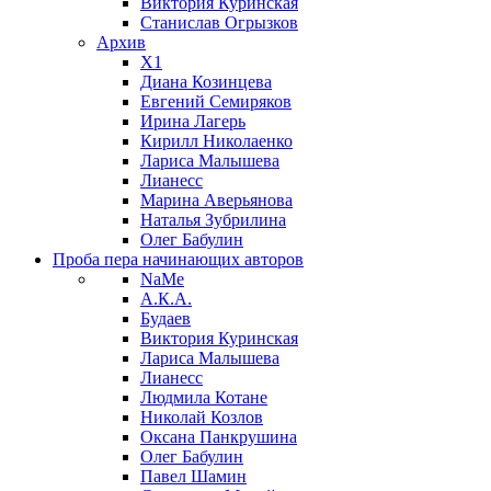
Виктория Куринская
Станислав Огрызков
Архив
X1
Диана Козинцева
Евгений Семиряков
Ирина Лагерь
Кирилл Николаенко
Лариса Малышева
Лианесс
Марина Аверьянова
Наталья Зубрилина
Олег Бабулин
Проба пера
начинающих авторов
NaMe
А.К.А.
Будаев
Виктория Куринская
Лариса Малышева
Лианесс
Людмила Котане
Николай Козлов
Оксана Панкрушина
Олег Бабулин
Павел Шамин