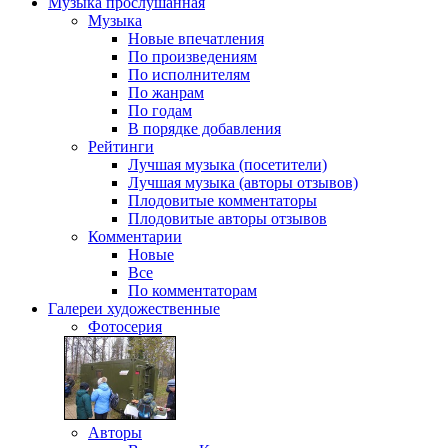
Музыка
прослушанная
Музыка
Новые впечатления
По произведениям
По исполнителям
По жанрам
По годам
В порядке добавления
Рейтинги
Лучшая музыка (посетители)
Лучшая музыка (авторы отзывов)
Плодовитые комментаторы
Плодовитые авторы отзывов
Комментарии
Новые
Все
По комментаторам
Галереи
художественные
Фотосерия
Авторы