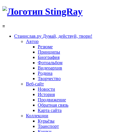
≡
Станислав.ру
Думай, действуй, твори!
Автор
Резюме
Принципы
Биография
Фотоальбом
Видеоархив
Родина
Творчество
Веб-сайт
Новости
История
Продвижение
Обратная связь
Карта сайта
Коллекции
Курьёзы
Транспорт
Кошки