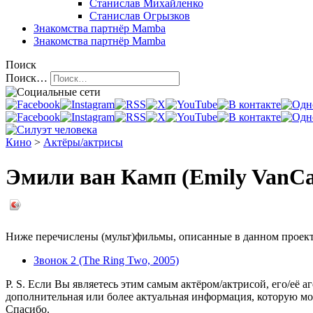
Станислав Михайленко
Станислав Огрызков
Знакомства
партнёр Mamba
Знакомства
партнёр Mamba
Поиск
Поиск…
Кино
>
Актёры/актрисы
Эмили ван Камп (Emily VanC
Ниже перечислены (мульт)фильмы, описанные в данном проекте,
Звонок 2 (The Ring Two, 2005)
P. S. Если Вы являетесь этим самым актёром/актрисой, его/её а
дополнительная или более актуальная информация, которую мо
Спасибо.