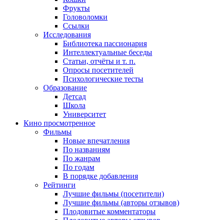
Фрукты
Головоломки
Ссылки
Исследования
Библиотека пассионария
Интеллектуальные беседы
Статьи, отчёты и т. п.
Опросы посетителей
Психологические тесты
Образование
Детсад
Школа
Университет
Кино
просмотренное
Фильмы
Новые впечатления
По названиям
По жанрам
По годам
В порядке добавления
Рейтинги
Лучшие фильмы (посетители)
Лучшие фильмы (авторы отзывов)
Плодовитые комментаторы