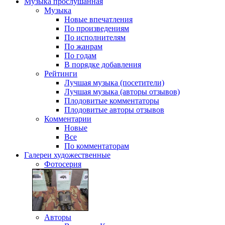
Музыка
прослушанная
Музыка
Новые впечатления
По произведениям
По исполнителям
По жанрам
По годам
В порядке добавления
Рейтинги
Лучшая музыка (посетители)
Лучшая музыка (авторы отзывов)
Плодовитые комментаторы
Плодовитые авторы отзывов
Комментарии
Новые
Все
По комментаторам
Галереи
художественные
Фотосерия
Авторы