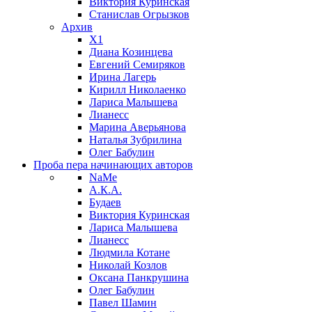
Виктория Куринская
Станислав Огрызков
Архив
X1
Диана Козинцева
Евгений Семиряков
Ирина Лагерь
Кирилл Николаенко
Лариса Малышева
Лианесс
Марина Аверьянова
Наталья Зубрилина
Олег Бабулин
Проба пера
начинающих авторов
NaMe
А.К.А.
Будаев
Виктория Куринская
Лариса Малышева
Лианесс
Людмила Котане
Николай Козлов
Оксана Панкрушина
Олег Бабулин
Павел Шамин