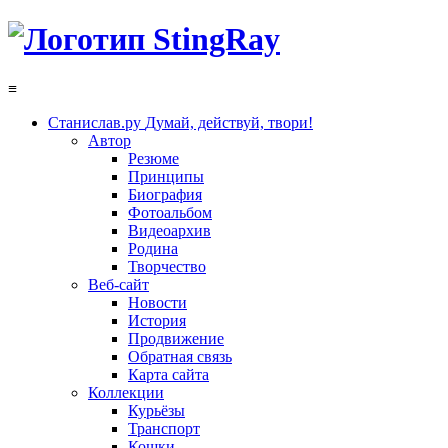
≡
Станислав.ру
Думай, действуй, твори!
Автор
Резюме
Принципы
Биография
Фотоальбом
Видеоархив
Родина
Творчество
Веб-сайт
Новости
История
Продвижение
Обратная связь
Карта сайта
Коллекции
Курьёзы
Транспорт
Кошки