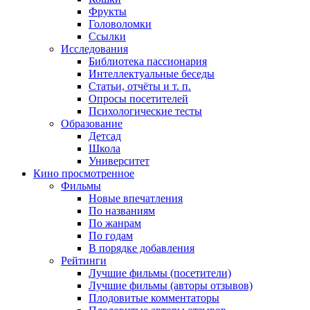
Фрукты
Головоломки
Ссылки
Исследования
Библиотека пассионария
Интеллектуальные беседы
Статьи, отчёты и т. п.
Опросы посетителей
Психологические тесты
Образование
Детсад
Школа
Университет
Кино
просмотренное
Фильмы
Новые впечатления
По названиям
По жанрам
По годам
В порядке добавления
Рейтинги
Лучшие фильмы (посетители)
Лучшие фильмы (авторы отзывов)
Плодовитые комментаторы