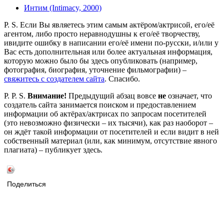
Интим (Intimacy, 2000)
P. S. Если Вы являетесь этим самым актёром/актрисой, его/её
агентом, либо просто неравнодушны к его/её творчеству,
ивидите ошибку в написании его/её имени по-русски, и/или у
Вас есть дополнительная или более актуальная информация,
которую можно было бы здесь опубликовать (например,
фотография, биография, уточнение фильмографии) –
свяжитесь с создателем сайта
. Спасибо.
P. P. S.
Внимание!
Предыдущий абзац вовсе
не
означает, что
создатель сайта занимается поиском и предоставлением
информации об актёрах/актрисах по запросам посетителей
(это невозможно физически – их тысячи), как раз наоборот –
он ждёт такой информации от посетителей и если видит в ней
собственный материал (или, как минимум, отсутствие явного
плагиата) – публикует здесь.
Поделиться