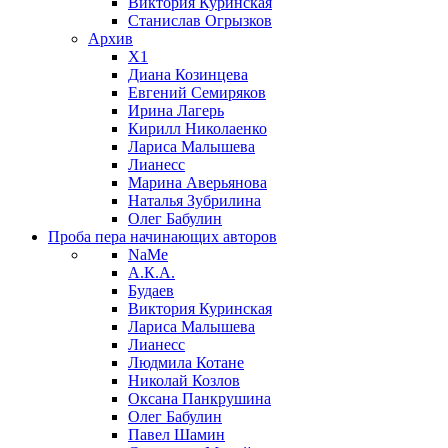
Виктория Куринская
Станислав Огрызков
Архив
X1
Диана Козинцева
Евгений Семиряков
Ирина Лагерь
Кирилл Николаенко
Лариса Малышева
Лианесс
Марина Аверьянова
Наталья Зубрилина
Олег Бабулин
Проба пера
начинающих авторов
NaMe
А.К.А.
Будаев
Виктория Куринская
Лариса Малышева
Лианесс
Людмила Котане
Николай Козлов
Оксана Панкрушина
Олег Бабулин
Павел Шамин