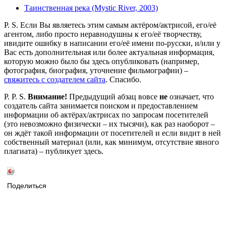
Таинственная река (Mystic River, 2003)
P. S. Если Вы являетесь этим самым актёром/актрисой, его/её
агентом, либо просто неравнодушны к его/её творчеству,
ивидите ошибку в написании его/её имени по-русски, и/или у
Вас есть дополнительная или более актуальная информация,
которую можно было бы здесь опубликовать (например,
фотография, биография, уточнение фильмографии) –
свяжитесь с создателем сайта
. Спасибо.
P. P. S.
Внимание!
Предыдущий абзац вовсе
не
означает, что
создатель сайта занимается поиском и предоставлением
информации об актёрах/актрисах по запросам посетителей
(это невозможно физически – их тысячи), как раз наоборот –
он ждёт такой информации от посетителей и если видит в ней
собственный материал (или, как минимум, отсутствие явного
плагиата) – публикует здесь.
Поделиться