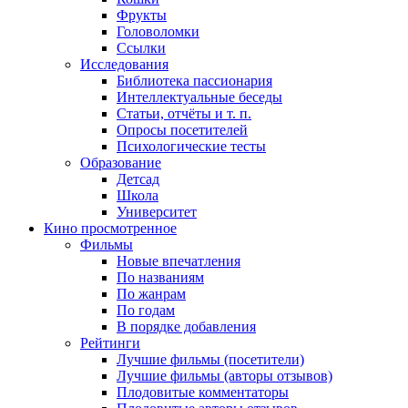
Фрукты
Головоломки
Ссылки
Исследования
Библиотека пассионария
Интеллектуальные беседы
Статьи, отчёты и т. п.
Опросы посетителей
Психологические тесты
Образование
Детсад
Школа
Университет
Кино
просмотренное
Фильмы
Новые впечатления
По названиям
По жанрам
По годам
В порядке добавления
Рейтинги
Лучшие фильмы (посетители)
Лучшие фильмы (авторы отзывов)
Плодовитые комментаторы