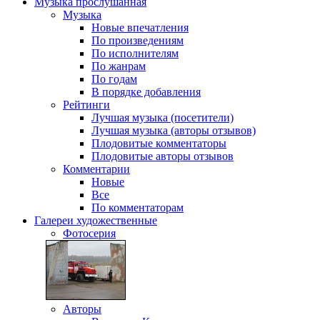
Музыка
прослушанная
Музыка
Новые впечатления
По произведениям
По исполнителям
По жанрам
По годам
В порядке добавления
Рейтинги
Лучшая музыка (посетители)
Лучшая музыка (авторы отзывов)
Плодовитые комментаторы
Плодовитые авторы отзывов
Комментарии
Новые
Все
По комментаторам
Галереи
художественные
Фотосерия
Авторы