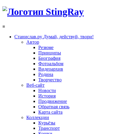
≡
Станислав.ру
Думай, действуй, твори!
Автор
Резюме
Принципы
Биография
Фотоальбом
Видеоархив
Родина
Творчество
Веб-сайт
Новости
История
Продвижение
Обратная связь
Карта сайта
Коллекции
Курьёзы
Транспорт
Кошки