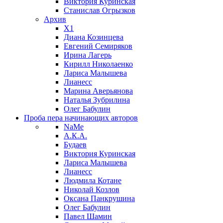
Виктория Куринская
Станислав Огрызков
Архив
X1
Диана Козинцева
Евгений Семиряков
Ирина Лагерь
Кирилл Николаенко
Лариса Малышева
Лианесс
Марина Аверьянова
Наталья Зубрилина
Олег Бабулин
Проба пера
начинающих авторов
NaMe
А.К.А.
Будаев
Виктория Куринская
Лариса Малышева
Лианесс
Людмила Котане
Николай Козлов
Оксана Панкрушина
Олег Бабулин
Павел Шамин