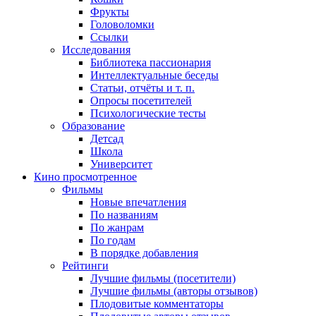
Фрукты
Головоломки
Ссылки
Исследования
Библиотека пассионария
Интеллектуальные беседы
Статьи, отчёты и т. п.
Опросы посетителей
Психологические тесты
Образование
Детсад
Школа
Университет
Кино
просмотренное
Фильмы
Новые впечатления
По названиям
По жанрам
По годам
В порядке добавления
Рейтинги
Лучшие фильмы (посетители)
Лучшие фильмы (авторы отзывов)
Плодовитые комментаторы