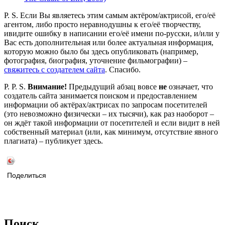
P. S. Если Вы являетесь этим самым актёром/актрисой, его/её
агентом, либо просто неравнодушны к его/её творчеству,
ивидите ошибку в написании его/её имени по-русски, и/или у
Вас есть дополнительная или более актуальная информация,
которую можно было бы здесь опубликовать (например,
фотография, биография, уточнение фильмографии) –
свяжитесь с создателем сайта
. Спасибо.
P. P. S.
Внимание!
Предыдущий абзац вовсе
не
означает, что
создатель сайта занимается поиском и предоставлением
информации об актёрах/актрисах по запросам посетителей
(это невозможно физически – их тысячи), как раз наоборот –
он ждёт такой информации от посетителей и если видит в ней
собственный материал (или, как минимум, отсутствие явного
плагиата) – публикует здесь.
Поделиться
Поиск