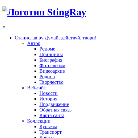
≡
Станислав.ру
Думай, действуй, твори!
Автор
Резюме
Принципы
Биография
Фотоальбом
Видеоархив
Родина
Творчество
Веб-сайт
Новости
История
Продвижение
Обратная связь
Карта сайта
Коллекции
Курьёзы
Транспорт
Кошки