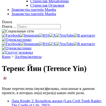
Станислав Михайленко
Станислав Огрызков
Знакомства
партнёр Mamba
Знакомства
партнёр Mamba
Поиск
Поиск…
Кино
>
Актёры/актрисы
Теренс Йин (Terence Yin)
Ниже перечислены (мульт)фильмы, описанные в данном
проекте, в которых он(а) играл(а) какие-либо роли.
Лара Крофт 2: Колыбель жизни (Lara Croft Tomb Raider:
The Cradle of Life, 2003)