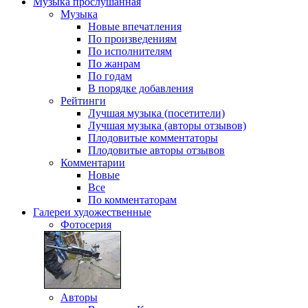
Музыка
прослушанная
Музыка
Новые впечатления
По произведениям
По исполнителям
По жанрам
По годам
В порядке добавления
Рейтинги
Лучшая музыка (посетители)
Лучшая музыка (авторы отзывов)
Плодовитые комментаторы
Плодовитые авторы отзывов
Комментарии
Новые
Все
По комментаторам
Галереи
художественные
Фотосерия
Авторы