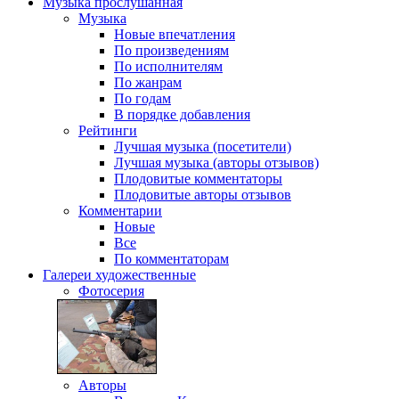
Музыка
прослушанная
Музыка
Новые впечатления
По произведениям
По исполнителям
По жанрам
По годам
В порядке добавления
Рейтинги
Лучшая музыка (посетители)
Лучшая музыка (авторы отзывов)
Плодовитые комментаторы
Плодовитые авторы отзывов
Комментарии
Новые
Все
По комментаторам
Галереи
художественные
Фотосерия
Авторы