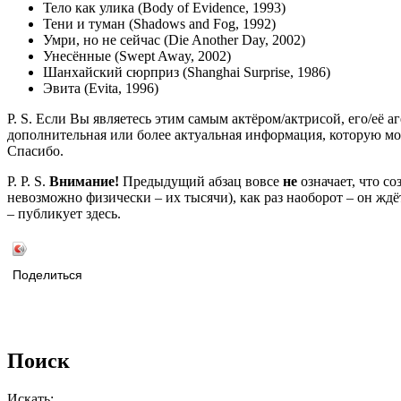
Тело как улика (Body of Evidence, 1993)
Тени и туман (Shadows and Fog, 1992)
Умри, но не сейчас (Die Another Day, 2002)
Унесённые (Swept Away, 2002)
Шанхайский сюрприз (Shanghai Surprise, 1986)
Эвита (Evita, 1996)
P. S. Если Вы являетесь этим самым актёром/актрисой, его/её а
дополнительная или более актуальная информация, которую мо
Спасибо.
P. P. S.
Внимание!
Предыдущий абзац вовсе
не
означает, что с
невозможно физически – их тысячи), как раз наоборот – он жд
– публикует здесь.
Поделиться
Поиск
Искать: