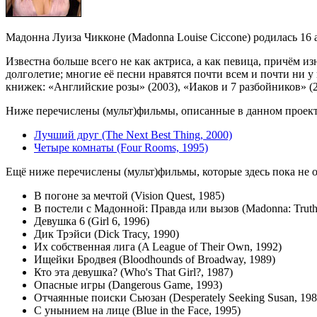
Мадонна Луиза Чикконе (Madonna Louise Ciccone) родилась 16 а
Известна больше всего не как актриса, а как певица, причём и
долголетие; многие её песни нравятся почти всем и почти ни 
книжек: «Английские розы» (2003), «Иаков и 7 разбойников» (
Ниже перечислены (мульт)фильмы, описанные в данном проекте,
Лучший друг (The Next Best Thing, 2000)
Четыре комнаты (Four Rooms, 1995)
Ещё ниже перечислены (мульт)фильмы, которые здесь пока не 
В погоне за мечтой (Vision Quest, 1985)
В постели с Мадонной: Правда или вызов (Madonna: Truth 
Девушка 6 (Girl 6, 1996)
Дик Трэйси (Dick Tracy, 1990)
Их собственная лига (A League of Their Own, 1992)
Ищейки Бродвея (Bloodhounds of Broadway, 1989)
Кто эта девушка? (Who's That Girl?, 1987)
Опасные игры (Dangerous Game, 1993)
Отчаянные поиски Сьюзан (Desperately Seeking Susan, 198
С унынием на лице (Blue in the Face, 1995)