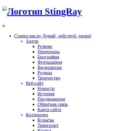
≡
Станислав.ру
Думай, действуй, твори!
Автор
Резюме
Принципы
Биография
Фотоальбом
Видеоархив
Родина
Творчество
Веб-сайт
Новости
История
Продвижение
Обратная связь
Карта сайта
Коллекции
Курьёзы
Транспорт
Кошки