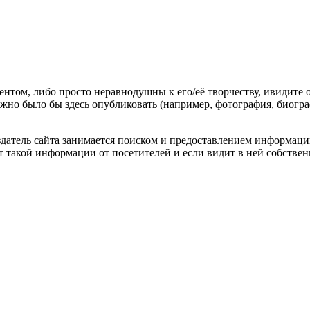
гентом, либо просто неравнодушны к его/её творчеству, ивидите 
жно было бы здесь опубликовать (например, фотография, биогр
оздатель сайта занимается поиском и предоставлением информации
ёт такой информации от посетителей и если видит в ней собстве