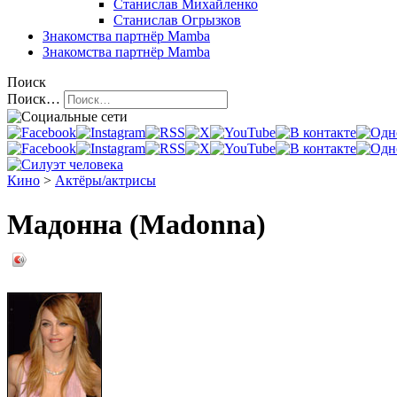
Станислав Михайленко
Станислав Огрызков
Знакомства
партнёр Mamba
Знакомства
партнёр Mamba
Поиск
Поиск…
Кино
>
Актёры/актрисы
Мадонна (Madonna)