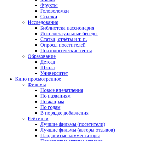
Фрукты
Головоломки
Ссылки
Исследования
Библиотека пассионария
Интеллектуальные беседы
Статьи, отчёты и т. п.
Опросы посетителей
Психологические тесты
Образование
Детсад
Школа
Университет
Кино
просмотренное
Фильмы
Новые впечатления
По названиям
По жанрам
По годам
В порядке добавления
Рейтинги
Лучшие фильмы (посетители)
Лучшие фильмы (авторы отзывов)
Плодовитые комментаторы