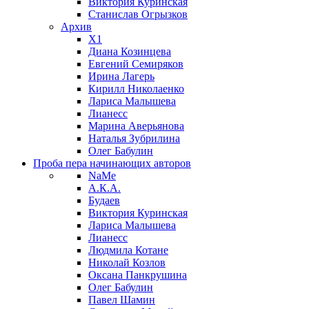
Виктория Куринская
Станислав Огрызков
Архив
X1
Диана Козинцева
Евгений Семиряков
Ирина Лагерь
Кирилл Николаенко
Лариса Малышева
Лианесс
Марина Аверьянова
Наталья Зубрилина
Олег Бабулин
Проба пера
начинающих авторов
NaMe
А.К.А.
Будаев
Виктория Куринская
Лариса Малышева
Лианесс
Людмила Котане
Николай Козлов
Оксана Панкрушина
Олег Бабулин
Павел Шамин