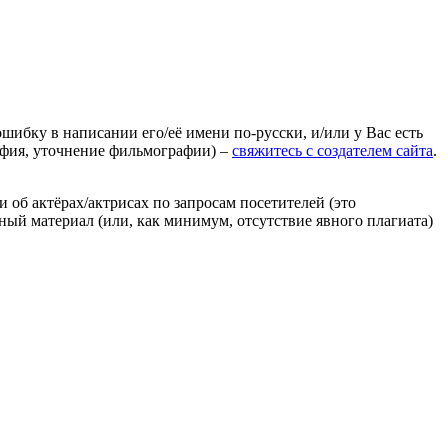
ошибку в написании его/её имени по-русски, и/или у Вас есть
афия, уточнение фильмографии) –
свяжитесь с создателем сайта
.
 об актёрах/актрисах по запросам посетителей (это
нный материал (или, как минимум, отсутствие явного плагиата)