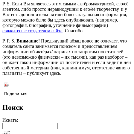
P. S. Если Вы являетесь этим самым актёром/актрисой, его/её
агентом, либо просто неравнодушны к его/её творчеству, и у
Вас есть дополнительная или более актуальная информация,
которую можно было бы здесь опубликовать (например,
фотография, биография, уточнение фильмографии) –
свяжитесь с создателем сайта
. Спасибо.
P. P. S.
Внимание!
Предыдущий абзац вовсе
не
означает, что
создатель сайта занимается поиском и предоставлением
информации об актёрах/актрисах по запросам посетителей
(это невозможно физически – их тысячи), как раз наоборот –
он ждёт такой информации от посетителей и если видит в ней
собственный материал (или, как минимум, отсутствие явного
плагиата) – публикует здесь.
Поделиться
Поиск
Искать:
где: