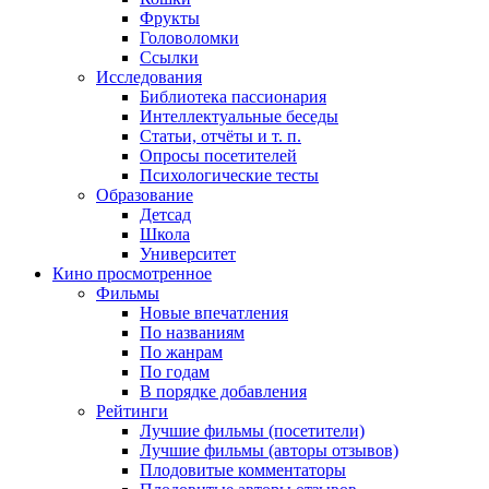
Фрукты
Головоломки
Ссылки
Исследования
Библиотека пассионария
Интеллектуальные беседы
Статьи, отчёты и т. п.
Опросы посетителей
Психологические тесты
Образование
Детсад
Школа
Университет
Кино
просмотренное
Фильмы
Новые впечатления
По названиям
По жанрам
По годам
В порядке добавления
Рейтинги
Лучшие фильмы (посетители)
Лучшие фильмы (авторы отзывов)
Плодовитые комментаторы