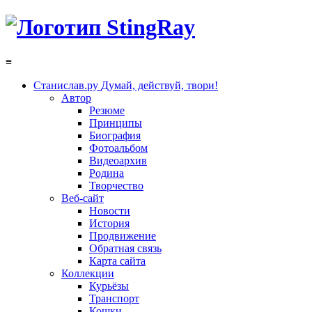
≡
Станислав.ру
Думай, действуй, твори!
Автор
Резюме
Принципы
Биография
Фотоальбом
Видеоархив
Родина
Творчество
Веб-сайт
Новости
История
Продвижение
Обратная связь
Карта сайта
Коллекции
Курьёзы
Транспорт
Кошки