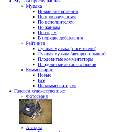
Музыка
прослушанная
Музыка
Новые впечатления
По произведениям
По исполнителям
По жанрам
По годам
В порядке добавления
Рейтинги
Лучшая музыка (посетители)
Лучшая музыка (авторы отзывов)
Плодовитые комментаторы
Плодовитые авторы отзывов
Комментарии
Новые
Все
По комментаторам
Галереи
художественные
Фотосерия
Авторы