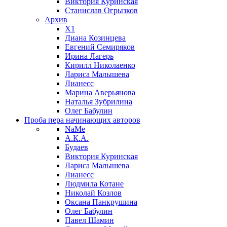
Виктория Куринская
Станислав Огрызков
Архив
X1
Диана Козинцева
Евгений Семиряков
Ирина Лагерь
Кирилл Николаенко
Лариса Малышева
Лианесс
Марина Аверьянова
Наталья Зубрилина
Олег Бабулин
Проба пера
начинающих авторов
NaMe
А.К.А.
Будаев
Виктория Куринская
Лариса Малышева
Лианесс
Людмила Котане
Николай Козлов
Оксана Панкрушина
Олег Бабулин
Павел Шамин