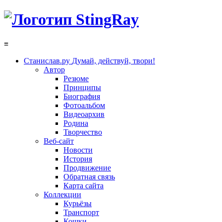
≡
Станислав.ру
Думай, действуй, твори!
Автор
Резюме
Принципы
Биография
Фотоальбом
Видеоархив
Родина
Творчество
Веб-сайт
Новости
История
Продвижение
Обратная связь
Карта сайта
Коллекции
Курьёзы
Транспорт
Кошки