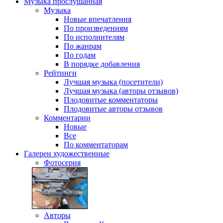
Музыка
прослушанная
Музыка
Новые впечатления
По произведениям
По исполнителям
По жанрам
По годам
В порядке добавления
Рейтинги
Лучшая музыка (посетители)
Лучшая музыка (авторы отзывов)
Плодовитые комментаторы
Плодовитые авторы отзывов
Комментарии
Новые
Все
По комментаторам
Галереи
художественные
Фотосерия
Авторы