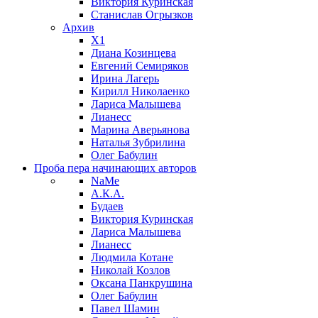
Виктория Куринская
Станислав Огрызков
Архив
X1
Диана Козинцева
Евгений Семиряков
Ирина Лагерь
Кирилл Николаенко
Лариса Малышева
Лианесс
Марина Аверьянова
Наталья Зубрилина
Олег Бабулин
Проба пера
начинающих авторов
NaMe
А.К.А.
Будаев
Виктория Куринская
Лариса Малышева
Лианесс
Людмила Котане
Николай Козлов
Оксана Панкрушина
Олег Бабулин
Павел Шамин