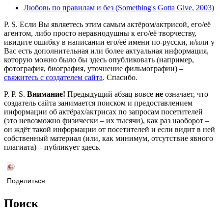
Любовь по правилам и без (Something's Gotta Give, 2003)
P. S. Если Вы являетесь этим самым актёром/актрисой, его/её
агентом, либо просто неравнодушны к его/её творчеству,
ивидите ошибку в написании его/её имени по-русски, и/или у
Вас есть дополнительная или более актуальная информация,
которую можно было бы здесь опубликовать (например,
фотография, биография, уточнение фильмографии) –
свяжитесь с создателем сайта
. Спасибо.
P. P. S.
Внимание!
Предыдущий абзац вовсе
не
означает, что
создатель сайта занимается поиском и предоставлением
информации об актёрах/актрисах по запросам посетителей
(это невозможно физически – их тысячи), как раз наоборот –
он ждёт такой информации от посетителей и если видит в ней
собственный материал (или, как минимум, отсутствие явного
плагиата) – публикует здесь.
Поделиться
Поиск