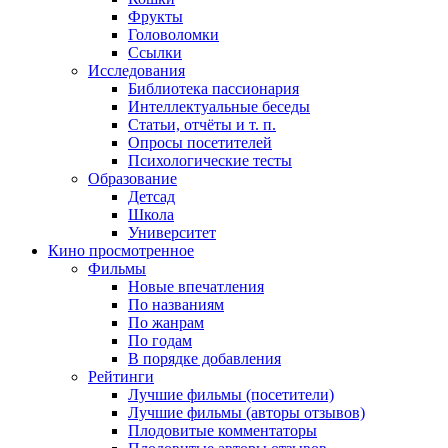
Фрукты
Головоломки
Ссылки
Исследования
Библиотека пассионария
Интеллектуальные беседы
Статьи, отчёты и т. п.
Опросы посетителей
Психологические тесты
Образование
Детсад
Школа
Университет
Кино
просмотренное
Фильмы
Новые впечатления
По названиям
По жанрам
По годам
В порядке добавления
Рейтинги
Лучшие фильмы (посетители)
Лучшие фильмы (авторы отзывов)
Плодовитые комментаторы