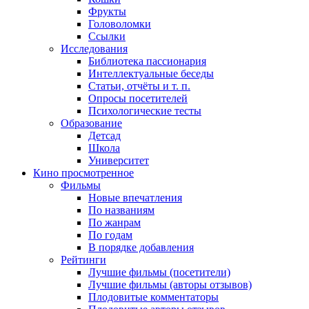
Фрукты
Головоломки
Ссылки
Исследования
Библиотека пассионария
Интеллектуальные беседы
Статьи, отчёты и т. п.
Опросы посетителей
Психологические тесты
Образование
Детсад
Школа
Университет
Кино
просмотренное
Фильмы
Новые впечатления
По названиям
По жанрам
По годам
В порядке добавления
Рейтинги
Лучшие фильмы (посетители)
Лучшие фильмы (авторы отзывов)
Плодовитые комментаторы