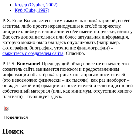
Кодер (Cypher, 2002)
Куб (Cube, 1997)
P. S. Если Вы являетесь этим самым актёром/актрисой, его/её
агентом, либо просто неравнодушны к его/её творчеству,
ивидите ошибку в написании его/её имени по-русски, и/или у
Вас есть дополнительная или более актуальная информация,
которую можно было бы здесь опубликовать (например,
фотография, биография, уточнение фильмографии) –
свяжитесь с создателем сайта
. Спасибо.
P. P. S.
Внимание!
Предыдущий абзац вовсе
не
означает, что
создатель сайта занимается поиском и предоставлением
информации об актёрах/актрисах по запросам посетителей
(это невозможно физически – их тысячи), как раз наоборот –
он ждёт такой информации от посетителей и если видит в ней
собственный материал (или, как минимум, отсутствие явного
плагиата) – публикует здесь.
Поделиться
Поиск