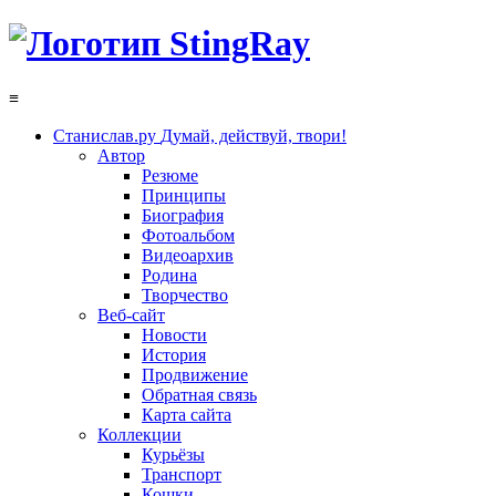
≡
Станислав.ру
Думай, действуй, твори!
Автор
Резюме
Принципы
Биография
Фотоальбом
Видеоархив
Родина
Творчество
Веб-сайт
Новости
История
Продвижение
Обратная связь
Карта сайта
Коллекции
Курьёзы
Транспорт
Кошки