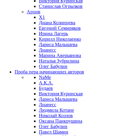
Виктория Куринская
Станислав Огрызков
Архив
X1
Диана Козинцева
Евгений Семиряков
Ирина Лагерь
Кирилл Николаенко
Лариса Малышева
Лианесс
Марина Аверьянова
Наталья Зубрилина
Олег Бабулин
Проба пера
начинающих авторов
NaMe
А.К.А.
Будаев
Виктория Куринская
Лариса Малышева
Лианесс
Людмила Котане
Николай Козлов
Оксана Панкрушина
Олег Бабулин
Павел Шамин