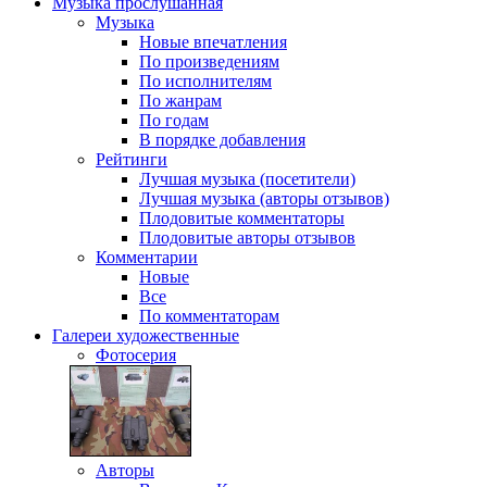
Музыка
прослушанная
Музыка
Новые впечатления
По произведениям
По исполнителям
По жанрам
По годам
В порядке добавления
Рейтинги
Лучшая музыка (посетители)
Лучшая музыка (авторы отзывов)
Плодовитые комментаторы
Плодовитые авторы отзывов
Комментарии
Новые
Все
По комментаторам
Галереи
художественные
Фотосерия
Авторы