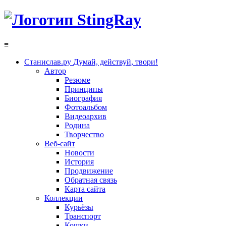
≡
Станислав.ру
Думай, действуй, твори!
Автор
Резюме
Принципы
Биография
Фотоальбом
Видеоархив
Родина
Творчество
Веб-сайт
Новости
История
Продвижение
Обратная связь
Карта сайта
Коллекции
Курьёзы
Транспорт
Кошки