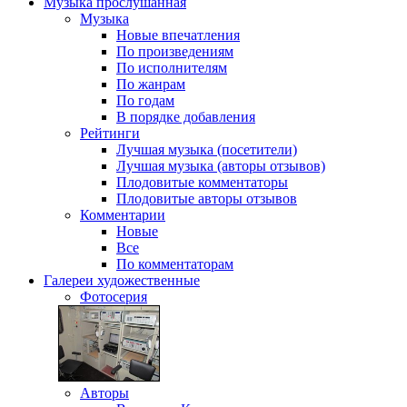
Музыка
прослушанная
Музыка
Новые впечатления
По произведениям
По исполнителям
По жанрам
По годам
В порядке добавления
Рейтинги
Лучшая музыка (посетители)
Лучшая музыка (авторы отзывов)
Плодовитые комментаторы
Плодовитые авторы отзывов
Комментарии
Новые
Все
По комментаторам
Галереи
художественные
Фотосерия
Авторы