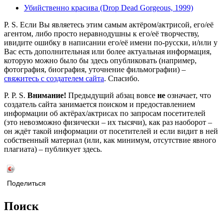
Убийственно красива (Drop Dead Gorgeous, 1999)
P. S. Если Вы являетесь этим самым актёром/актрисой, его/её
агентом, либо просто неравнодушны к его/её творчеству,
ивидите ошибку в написании его/её имени по-русски, и/или у
Вас есть дополнительная или более актуальная информация,
которую можно было бы здесь опубликовать (например,
фотография, биография, уточнение фильмографии) –
свяжитесь с создателем сайта
. Спасибо.
P. P. S.
Внимание!
Предыдущий абзац вовсе
не
означает, что
создатель сайта занимается поиском и предоставлением
информации об актёрах/актрисах по запросам посетителей
(это невозможно физически – их тысячи), как раз наоборот –
он ждёт такой информации от посетителей и если видит в ней
собственный материал (или, как минимум, отсутствие явного
плагиата) – публикует здесь.
Поделиться
Поиск