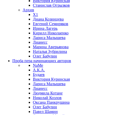
Виктория Куринская
Станислав Огрызков
Архив
X1
Диана Козинцева
Евгений Семиряков
Ирина Лагерь
Кирилл Николаенко
Лариса Малышева
Лианесс
Марина Аверьянова
Наталья Зубрилина
Олег Бабулин
Проба пера
начинающих авторов
NaMe
А.К.А.
Будаев
Виктория Куринская
Лариса Малышева
Лианесс
Людмила Котане
Николай Козлов
Оксана Панкрушина
Олег Бабулин
Павел Шамин