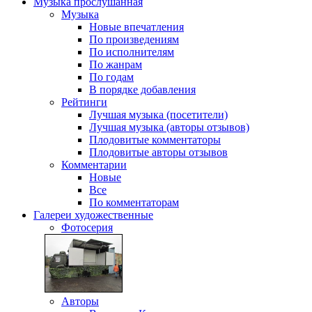
Музыка
прослушанная
Музыка
Новые впечатления
По произведениям
По исполнителям
По жанрам
По годам
В порядке добавления
Рейтинги
Лучшая музыка (посетители)
Лучшая музыка (авторы отзывов)
Плодовитые комментаторы
Плодовитые авторы отзывов
Комментарии
Новые
Все
По комментаторам
Галереи
художественные
Фотосерия
Авторы