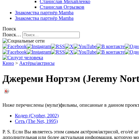
Станислав Михайленко
Станислав Огрызков
Знакомства
партнёр Mamba
Знакомства
партнёр Mamba
Поиск
Поиск…
Кино
>
Актёры/актрисы
Джереми Нортэм (Jeremy Nor
Ниже перечислены (мульт)фильмы, описанные в данном проекте,
Кодер (Cypher, 2002)
Сеть (The Net, 1995)
P. S. Если Вы являетесь этим самым актёром/актрисой, его/её а
дополнительная или более актуальная информация, которую мо