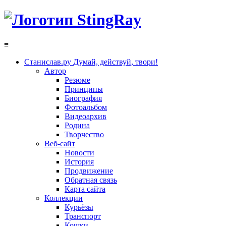
≡
Станислав.ру
Думай, действуй, твори!
Автор
Резюме
Принципы
Биография
Фотоальбом
Видеоархив
Родина
Творчество
Веб-сайт
Новости
История
Продвижение
Обратная связь
Карта сайта
Коллекции
Курьёзы
Транспорт
Кошки