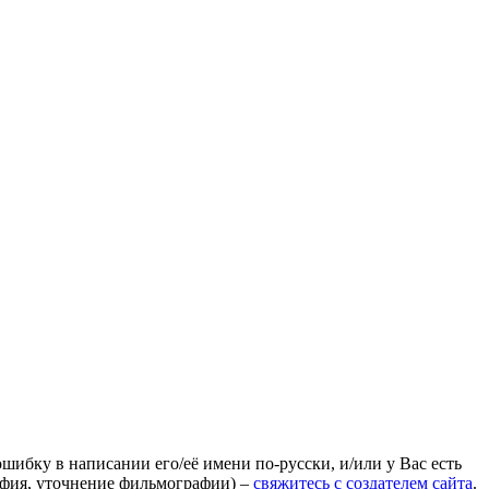
ошибку в написании его/её имени по-русски, и/или у Вас есть
афия, уточнение фильмографии) –
свяжитесь с создателем сайта
.