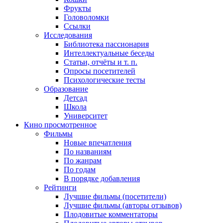
Фрукты
Головоломки
Ссылки
Исследования
Библиотека пассионария
Интеллектуальные беседы
Статьи, отчёты и т. п.
Опросы посетителей
Психологические тесты
Образование
Детсад
Школа
Университет
Кино
просмотренное
Фильмы
Новые впечатления
По названиям
По жанрам
По годам
В порядке добавления
Рейтинги
Лучшие фильмы (посетители)
Лучшие фильмы (авторы отзывов)
Плодовитые комментаторы