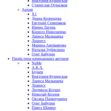
Виктория Куринская
Станислав Огрызков
Архив
X1
Диана Козинцева
Евгений Семиряков
Ирина Лагерь
Кирилл Николаенко
Лариса Малышева
Лианесс
Марина Аверьянова
Наталья Зубрилина
Олег Бабулин
Проба пера
начинающих авторов
NaMe
А.К.А.
Будаев
Виктория Куринская
Лариса Малышева
Лианесс
Людмила Котане
Николай Козлов
Оксана Панкрушина
Олег Бабулин
Павел Шамин