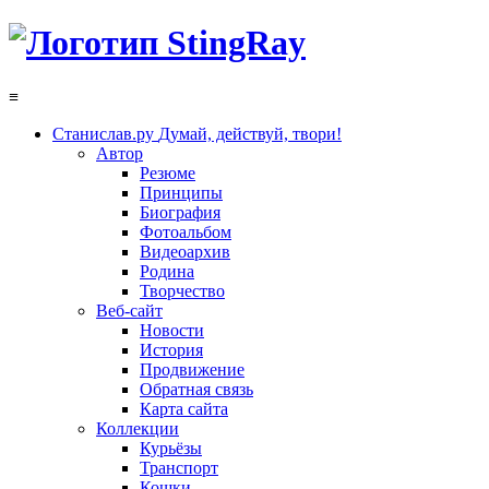
≡
Станислав.ру
Думай, действуй, твори!
Автор
Резюме
Принципы
Биография
Фотоальбом
Видеоархив
Родина
Творчество
Веб-сайт
Новости
История
Продвижение
Обратная связь
Карта сайта
Коллекции
Курьёзы
Транспорт
Кошки