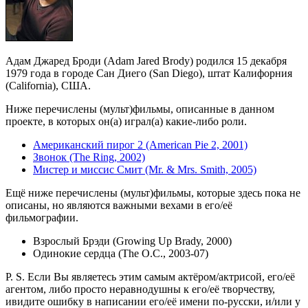
Адам Джаред Броди (Adam Jared Brody) родился 15 декабря
1979 года в городе Сан Диего (San Diego), штат Калифорния
(California), США.
Ниже перечислены (мульт)фильмы, описанные в данном
проекте, в которых он(а) играл(а) какие-либо роли.
Американский пирог 2 (American Pie 2, 2001)
Звонок (The Ring, 2002)
Мистер и миссис Смит (Mr. & Mrs. Smith, 2005)
Ещё ниже перечислены (мульт)фильмы, которые здесь пока не
описаны, но являются важными вехами в его/её
фильмографии.
Взрослый Брэди (Growing Up Brady, 2000)
Одинокие сердца (The O.C., 2003-07)
P. S. Если Вы являетесь этим самым актёром/актрисой, его/её
агентом, либо просто неравнодушны к его/её творчеству,
ивидите ошибку в написании его/её имени по-русски, и/или у