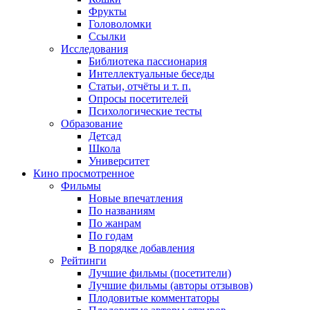
Фрукты
Головоломки
Ссылки
Исследования
Библиотека пассионария
Интеллектуальные беседы
Статьи, отчёты и т. п.
Опросы посетителей
Психологические тесты
Образование
Детсад
Школа
Университет
Кино
просмотренное
Фильмы
Новые впечатления
По названиям
По жанрам
По годам
В порядке добавления
Рейтинги
Лучшие фильмы (посетители)
Лучшие фильмы (авторы отзывов)
Плодовитые комментаторы