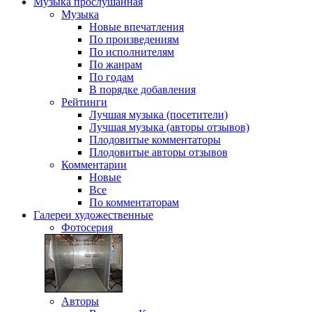
Музыка
прослушанная
Музыка
Новые впечатления
По произведениям
По исполнителям
По жанрам
По годам
В порядке добавления
Рейтинги
Лучшая музыка (посетители)
Лучшая музыка (авторы отзывов)
Плодовитые комментаторы
Плодовитые авторы отзывов
Комментарии
Новые
Все
По комментаторам
Галереи
художественные
Фотосерия
Авторы