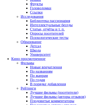
Фрукты
Головоломки
Ссылки
Исследования
Библиотека пассионария
Интеллектуальные беседы
Статьи, отчёты и т. п.
Опросы посетителей
Психологические тесты
Образование
Детсад
Школа
Университет
Кино
просмотренное
Фильмы
Новые впечатления
По названиям
По жанрам
По годам
В порядке добавления
Рейтинги
Лучшие фильмы (посетители)
Лучшие фильмы (авторы отзывов)
Плодовитые комментаторы