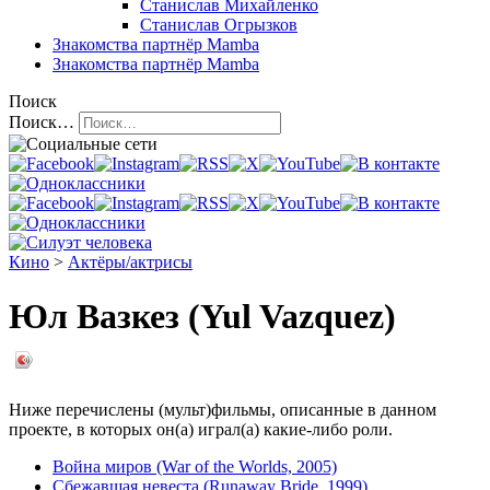
Станислав Михайленко
Станислав Огрызков
Знакомства
партнёр Mamba
Знакомства
партнёр Mamba
Поиск
Поиск…
Кино
>
Актёры/актрисы
Юл Вазкез (Yul Vazquez)
Ниже перечислены (мульт)фильмы, описанные в данном
проекте, в которых он(а) играл(а) какие-либо роли.
Война миров (War of the Worlds, 2005)
Сбежавшая невеста (Runaway Bride, 1999)