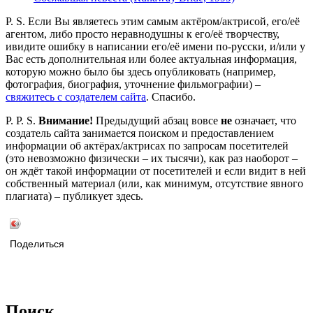
P. S. Если Вы являетесь этим самым актёром/актрисой, его/её
агентом, либо просто неравнодушны к его/её творчеству,
ивидите ошибку в написании его/её имени по-русски, и/или у
Вас есть дополнительная или более актуальная информация,
которую можно было бы здесь опубликовать (например,
фотография, биография, уточнение фильмографии) –
свяжитесь с создателем сайта
. Спасибо.
P. P. S.
Внимание!
Предыдущий абзац вовсе
не
означает, что
создатель сайта занимается поиском и предоставлением
информации об актёрах/актрисах по запросам посетителей
(это невозможно физически – их тысячи), как раз наоборот –
он ждёт такой информации от посетителей и если видит в ней
собственный материал (или, как минимум, отсутствие явного
плагиата) – публикует здесь.
Поделиться
Поиск