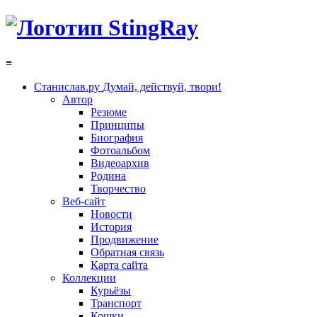
≡
Станислав.ру
Думай, действуй, твори!
Автор
Резюме
Принципы
Биография
Фотоальбом
Видеоархив
Родина
Творчество
Веб-сайт
Новости
История
Продвижение
Обратная связь
Карта сайта
Коллекции
Курьёзы
Транспорт
Кошки