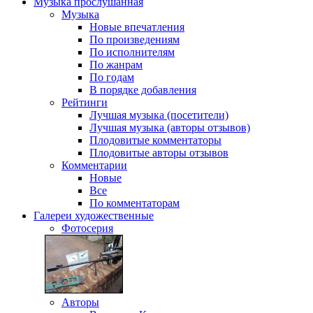
Музыка
прослушанная
Музыка
Новые впечатления
По произведениям
По исполнителям
По жанрам
По годам
В порядке добавления
Рейтинги
Лучшая музыка (посетители)
Лучшая музыка (авторы отзывов)
Плодовитые комментаторы
Плодовитые авторы отзывов
Комментарии
Новые
Все
По комментаторам
Галереи
художественные
Фотосерия
Авторы