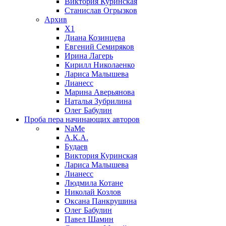
Виктория Куринская
Станислав Огрызков
Архив
X1
Диана Козинцева
Евгений Семиряков
Ирина Лагерь
Кирилл Николаенко
Лариса Малышева
Лианесс
Марина Аверьянова
Наталья Зубрилина
Олег Бабулин
Проба пера
начинающих авторов
NaMe
А.К.А.
Будаев
Виктория Куринская
Лариса Малышева
Лианесс
Людмила Котане
Николай Козлов
Оксана Панкрушина
Олег Бабулин
Павел Шамин