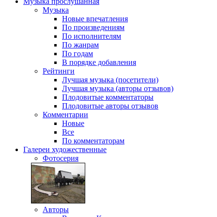
Музыка
прослушанная
Музыка
Новые впечатления
По произведениям
По исполнителям
По жанрам
По годам
В порядке добавления
Рейтинги
Лучшая музыка (посетители)
Лучшая музыка (авторы отзывов)
Плодовитые комментаторы
Плодовитые авторы отзывов
Комментарии
Новые
Все
По комментаторам
Галереи
художественные
Фотосерия
Авторы