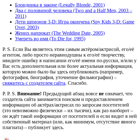
Блондинка в законе (Legally Blonde, 2001)
Два с половиной человека (Two and a Half Men, 2003 –
2011)
Дети шпионов 3-D: Игра окончена (Spy Kids 3-D: Game
Over, 2003)
Жених напрокат (The Wedding Date, 2005)
Умереть во имя (To Die for, 1995)
P. S. Если Вы являетесь этим самым актёром/актрисой, его/её
агентом, либо просто неравнодушны к его/её творчеству,
ивидите ошибку в написании его/её имени по-русски, и/или у
Вас есть дополнительная или более актуальная информация,
которую можно было бы здесь опубликовать (например,
фотография, биография, уточнение фильмографии) –
свяжитесь с создателем сайта
. Спасибо.
P. P. S.
Внимание!
Предыдущий абзац вовсе
не
означает, что
создатель сайта занимается поиском и предоставлением
информации об актёрах/актрисах по запросам посетителей
(это невозможно физически – их тысячи), как раз наоборот –
он ждёт такой информации от посетителей и если видит в ней
собственный материал (или, как минимум, отсутствие явного
плагиата) – публикует здесь.