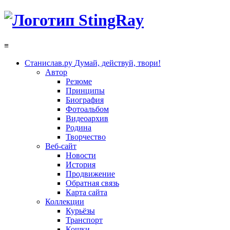
≡
Станислав.ру
Думай, действуй, твори!
Автор
Резюме
Принципы
Биография
Фотоальбом
Видеоархив
Родина
Творчество
Веб-сайт
Новости
История
Продвижение
Обратная связь
Карта сайта
Коллекции
Курьёзы
Транспорт
Кошки