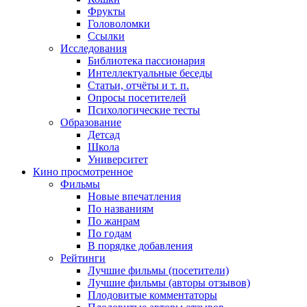
Фрукты
Головоломки
Ссылки
Исследования
Библиотека пассионария
Интеллектуальные беседы
Статьи, отчёты и т. п.
Опросы посетителей
Психологические тесты
Образование
Детсад
Школа
Университет
Кино
просмотренное
Фильмы
Новые впечатления
По названиям
По жанрам
По годам
В порядке добавления
Рейтинги
Лучшие фильмы (посетители)
Лучшие фильмы (авторы отзывов)
Плодовитые комментаторы