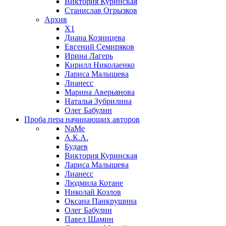
Виктория Куринская
Станислав Огрызков
Архив
X1
Диана Козинцева
Евгений Семиряков
Ирина Лагерь
Кирилл Николаенко
Лариса Малышева
Лианесс
Марина Аверьянова
Наталья Зубрилина
Олег Бабулин
Проба пера
начинающих авторов
NaMe
А.К.А.
Будаев
Виктория Куринская
Лариса Малышева
Лианесс
Людмила Котане
Николай Козлов
Оксана Панкрушина
Олег Бабулин
Павел Шамин