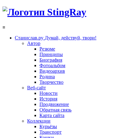
≡
Станислав.ру
Думай, действуй, твори!
Автор
Резюме
Принципы
Биография
Фотоальбом
Видеоархив
Родина
Творчество
Веб-сайт
Новости
История
Продвижение
Обратная связь
Карта сайта
Коллекции
Курьёзы
Транспорт
Кошки