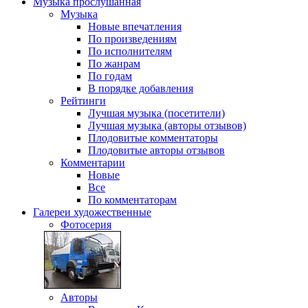
Музыка
прослушанная
Музыка
Новые впечатления
По произведениям
По исполнителям
По жанрам
По годам
В порядке добавления
Рейтинги
Лучшая музыка (посетители)
Лучшая музыка (авторы отзывов)
Плодовитые комментаторы
Плодовитые авторы отзывов
Комментарии
Новые
Все
По комментаторам
Галереи
художественные
Фотосерия
Авторы