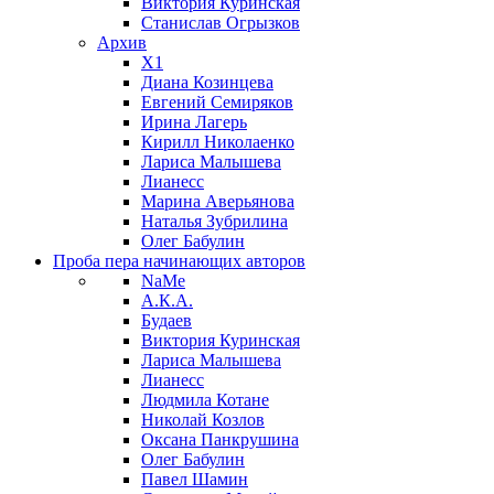
Виктория Куринская
Станислав Огрызков
Архив
X1
Диана Козинцева
Евгений Семиряков
Ирина Лагерь
Кирилл Николаенко
Лариса Малышева
Лианесс
Марина Аверьянова
Наталья Зубрилина
Олег Бабулин
Проба пера
начинающих авторов
NaMe
А.К.А.
Будаев
Виктория Куринская
Лариса Малышева
Лианесс
Людмила Котане
Николай Козлов
Оксана Панкрушина
Олег Бабулин
Павел Шамин