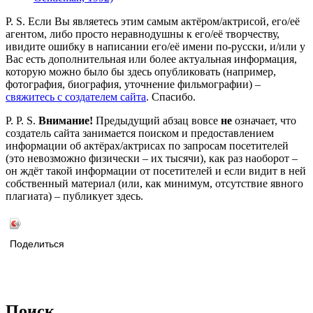
P. S. Если Вы являетесь этим самым актёром/актрисой, его/её
агентом, либо просто неравнодушны к его/её творчеству,
ивидите ошибку в написании его/её имени по-русски, и/или у
Вас есть дополнительная или более актуальная информация,
которую можно было бы здесь опубликовать (например,
фотография, биография, уточнение фильмографии) –
свяжитесь с создателем сайта
. Спасибо.
P. P. S.
Внимание!
Предыдущий абзац вовсе
не
означает, что
создатель сайта занимается поиском и предоставлением
информации об актёрах/актрисах по запросам посетителей
(это невозможно физически – их тысячи), как раз наоборот –
он ждёт такой информации от посетителей и если видит в ней
собственный материал (или, как минимум, отсутствие явного
плагиата) – публикует здесь.
Поделиться
Поиск