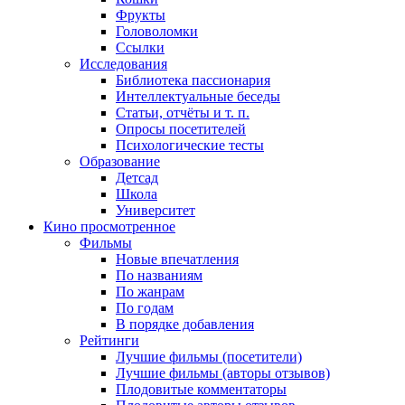
Фрукты
Головоломки
Ссылки
Исследования
Библиотека пассионария
Интеллектуальные беседы
Статьи, отчёты и т. п.
Опросы посетителей
Психологические тесты
Образование
Детсад
Школа
Университет
Кино
просмотренное
Фильмы
Новые впечатления
По названиям
По жанрам
По годам
В порядке добавления
Рейтинги
Лучшие фильмы (посетители)
Лучшие фильмы (авторы отзывов)
Плодовитые комментаторы