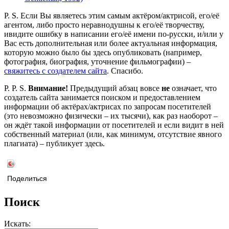
P. S. Если Вы являетесь этим самым актёром/актрисой, его/её
агентом, либо просто неравнодушны к его/её творчеству,
ивидите ошибку в написании его/её имени по-русски, и/или у
Вас есть дополнительная или более актуальная информация,
которую можно было бы здесь опубликовать (например,
фотография, биография, уточнение фильмографии) –
свяжитесь с создателем сайта
. Спасибо.
P. P. S.
Внимание!
Предыдущий абзац вовсе
не
означает, что
создатель сайта занимается поиском и предоставлением
информации об актёрах/актрисах по запросам посетителей
(это невозможно физически – их тысячи), как раз наоборот –
он ждёт такой информации от посетителей и если видит в ней
собственный материал (или, как минимум, отсутствие явного
плагиата) – публикует здесь.
Поделиться
Поиск
Искать: