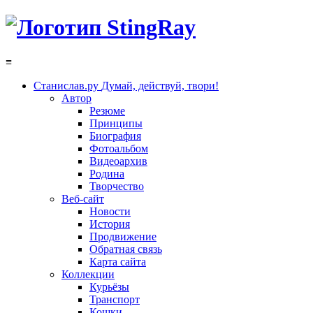
≡
Станислав.ру
Думай, действуй, твори!
Автор
Резюме
Принципы
Биография
Фотоальбом
Видеоархив
Родина
Творчество
Веб-сайт
Новости
История
Продвижение
Обратная связь
Карта сайта
Коллекции
Курьёзы
Транспорт
Кошки