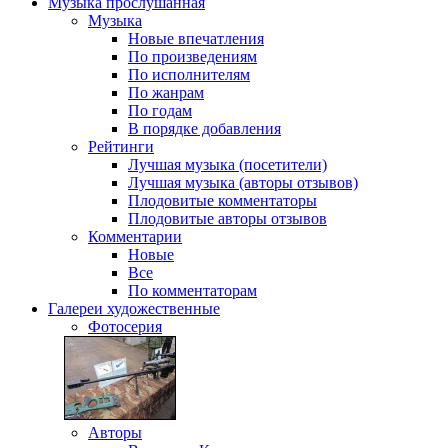
Музыка
прослушанная
Музыка
Новые впечатления
По произведениям
По исполнителям
По жанрам
По годам
В порядке добавления
Рейтинги
Лучшая музыка (посетители)
Лучшая музыка (авторы отзывов)
Плодовитые комментаторы
Плодовитые авторы отзывов
Комментарии
Новые
Все
По комментаторам
Галереи
художественные
Фотосерия
Авторы