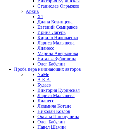
Виктория Куринская
Станислав Огрызков
Архив
X1
Диана Козинцева
Евгений Семиряков
Ирина Лагерь
Кирилл Николаенко
Лариса Малышева
Лианесс
Марина Аверьянова
Наталья Зубрилина
Олег Бабулин
Проба пера
начинающих авторов
NaMe
А.К.А.
Будаев
Виктория Куринская
Лариса Малышева
Лианесс
Людмила Котане
Николай Козлов
Оксана Панкрушина
Олег Бабулин
Павел Шамин