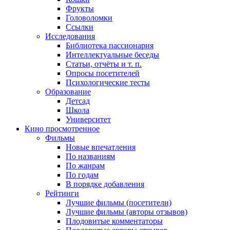
Фрукты
Головоломки
Ссылки
Исследования
Библиотека пассионария
Интеллектуальные беседы
Статьи, отчёты и т. п.
Опросы посетителей
Психологические тесты
Образование
Детсад
Школа
Университет
Кино
просмотренное
Фильмы
Новые впечатления
По названиям
По жанрам
По годам
В порядке добавления
Рейтинги
Лучшие фильмы (посетители)
Лучшие фильмы (авторы отзывов)
Плодовитые комментаторы