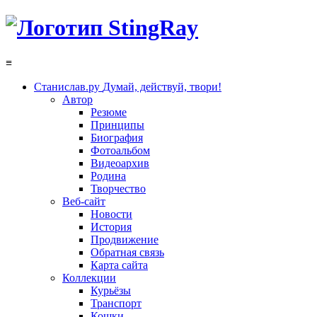
≡
Станислав.ру
Думай, действуй, твори!
Автор
Резюме
Принципы
Биография
Фотоальбом
Видеоархив
Родина
Творчество
Веб-сайт
Новости
История
Продвижение
Обратная связь
Карта сайта
Коллекции
Курьёзы
Транспорт
Кошки