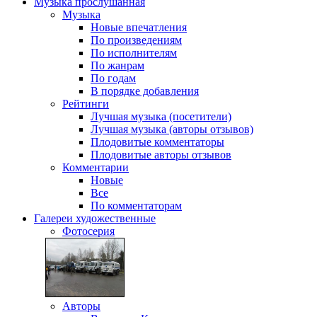
Музыка
прослушанная
Музыка
Новые впечатления
По произведениям
По исполнителям
По жанрам
По годам
В порядке добавления
Рейтинги
Лучшая музыка (посетители)
Лучшая музыка (авторы отзывов)
Плодовитые комментаторы
Плодовитые авторы отзывов
Комментарии
Новые
Все
По комментаторам
Галереи
художественные
Фотосерия
Авторы