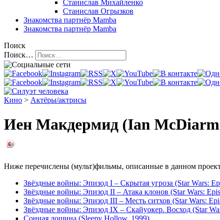
Станислав Михайленко
Станислав Огрызков
Знакомства
партнёр Mamba
Знакомства
партнёр Mamba
Поиск
Поиск…
Кино
>
Актёры/актрисы
Иен Макдермид (Ian McDiarm
Ниже перечислены (мульт)фильмы, описанные в данном проекте,
Звёздные войны: Эпизод I – Скрытая угроза (Star Wars: Ep
Звёздные войны: Эпизод II – Атака клонов (Star Wars: Episod
Звёздные войны: Эпизод III – Месть ситхов (Star Wars: Episo
Звёздные войны: Эпизод IX – Скайуокер. Восход (Star Wars
Сонная лощина (Sleepy Hollow, 1999)