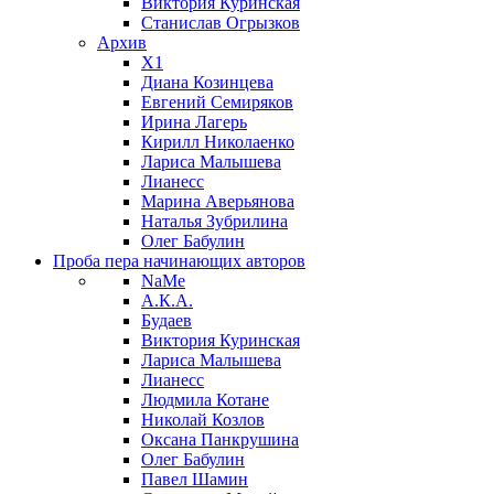
Виктория Куринская
Станислав Огрызков
Архив
X1
Диана Козинцева
Евгений Семиряков
Ирина Лагерь
Кирилл Николаенко
Лариса Малышева
Лианесс
Марина Аверьянова
Наталья Зубрилина
Олег Бабулин
Проба пера
начинающих авторов
NaMe
А.К.А.
Будаев
Виктория Куринская
Лариса Малышева
Лианесс
Людмила Котане
Николай Козлов
Оксана Панкрушина
Олег Бабулин
Павел Шамин