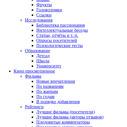
Фрукты
Головоломки
Ссылки
Исследования
Библиотека пассионария
Интеллектуальные беседы
Статьи, отчёты и т. п.
Опросы посетителей
Психологические тесты
Образование
Детсад
Школа
Университет
Кино
просмотренное
Фильмы
Новые впечатления
По названиям
По жанрам
По годам
В порядке добавления
Рейтинги
Лучшие фильмы (посетители)
Лучшие фильмы (авторы отзывов)
Плодовитые комментаторы