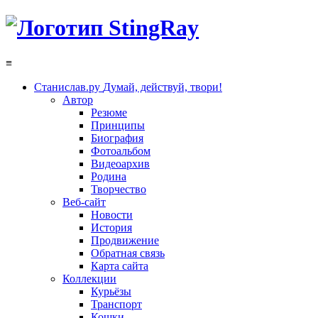
≡
Станислав.ру
Думай, действуй, твори!
Автор
Резюме
Принципы
Биография
Фотоальбом
Видеоархив
Родина
Творчество
Веб-сайт
Новости
История
Продвижение
Обратная связь
Карта сайта
Коллекции
Курьёзы
Транспорт
Кошки