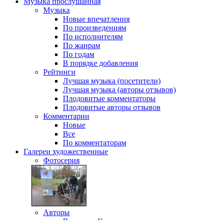
Музыка
прослушанная
Музыка
Новые впечатления
По произведениям
По исполнителям
По жанрам
По годам
В порядке добавления
Рейтинги
Лучшая музыка (посетители)
Лучшая музыка (авторы отзывов)
Плодовитые комментаторы
Плодовитые авторы отзывов
Комментарии
Новые
Все
По комментаторам
Галереи
художественные
Фотосерия
Авторы