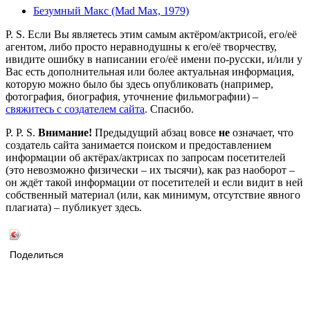
Безумный Макс (Mad Max, 1979)
P. S. Если Вы являетесь этим самым актёром/актрисой, его/её
агентом, либо просто неравнодушны к его/её творчеству,
ивидите ошибку в написании его/её имени по-русски, и/или у
Вас есть дополнительная или более актуальная информация,
которую можно было бы здесь опубликовать (например,
фотография, биография, уточнение фильмографии) –
свяжитесь с создателем сайта
. Спасибо.
P. P. S.
Внимание!
Предыдущий абзац вовсе
не
означает, что
создатель сайта занимается поиском и предоставлением
информации об актёрах/актрисах по запросам посетителей
(это невозможно физически – их тысячи), как раз наоборот –
он ждёт такой информации от посетителей и если видит в ней
собственный материал (или, как минимум, отсутствие явного
плагиата) – публикует здесь.
Поделиться