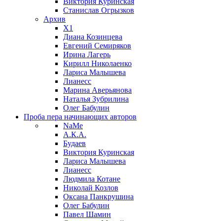
Виктория Куринская
Станислав Огрызков
Архив
X1
Диана Козинцева
Евгений Семиряков
Ирина Лагерь
Кирилл Николаенко
Лариса Малышева
Лианесс
Марина Аверьянова
Наталья Зубрилина
Олег Бабулин
Проба пера
начинающих авторов
NaMe
А.К.А.
Будаев
Виктория Куринская
Лариса Малышева
Лианесс
Людмила Котане
Николай Козлов
Оксана Панкрушина
Олег Бабулин
Павел Шамин