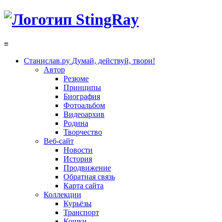
≡
Станислав.ру
Думай, действуй, твори!
Автор
Резюме
Принципы
Биография
Фотоальбом
Видеоархив
Родина
Творчество
Веб-сайт
Новости
История
Продвижение
Обратная связь
Карта сайта
Коллекции
Курьёзы
Транспорт
Кошки