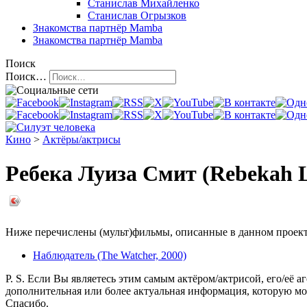
Станислав Михайленко
Станислав Огрызков
Знакомства
партнёр Mamba
Знакомства
партнёр Mamba
Поиск
Поиск…
Кино
>
Актёры/актрисы
Ребека Луиза Смит (Rebekah L
Ниже перечислены (мульт)фильмы, описанные в данном проекте,
Наблюдатель (The Watcher, 2000)
P. S. Если Вы являетесь этим самым актёром/актрисой, его/её а
дополнительная или более актуальная информация, которую мо
Спасибо.