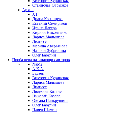
Виктория Куринская
Станислав Огрызков
Архив
X1
Диана Козинцева
Евгений Семиряков
Ирина Лагерь
Кирилл Николаенко
Лариса Малышева
Лианесс
Марина Аверьянова
Наталья Зубрилина
Олег Бабулин
Проба пера
начинающих авторов
NaMe
А.К.А.
Будаев
Виктория Куринская
Лариса Малышева
Лианесс
Людмила Котане
Николай Козлов
Оксана Панкрушина
Олег Бабулин
Павел Шамин