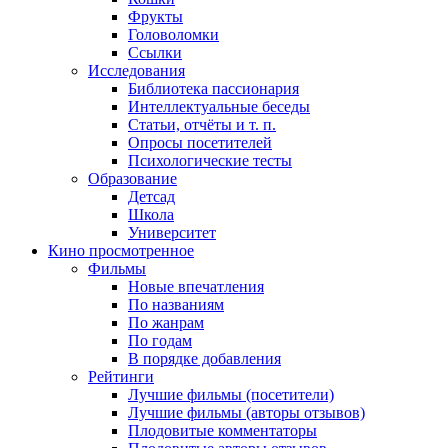
Фрукты
Головоломки
Ссылки
Исследования
Библиотека пассионария
Интеллектуальные беседы
Статьи, отчёты и т. п.
Опросы посетителей
Психологические тесты
Образование
Детсад
Школа
Университет
Кино
просмотренное
Фильмы
Новые впечатления
По названиям
По жанрам
По годам
В порядке добавления
Рейтинги
Лучшие фильмы (посетители)
Лучшие фильмы (авторы отзывов)
Плодовитые комментаторы