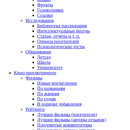
Фрукты
Головоломки
Ссылки
Исследования
Библиотека пассионария
Интеллектуальные беседы
Статьи, отчёты и т. п.
Опросы посетителей
Психологические тесты
Образование
Детсад
Школа
Университет
Кино
просмотренное
Фильмы
Новые впечатления
По названиям
По жанрам
По годам
В порядке добавления
Рейтинги
Лучшие фильмы (посетители)
Лучшие фильмы (авторы отзывов)
Плодовитые комментаторы