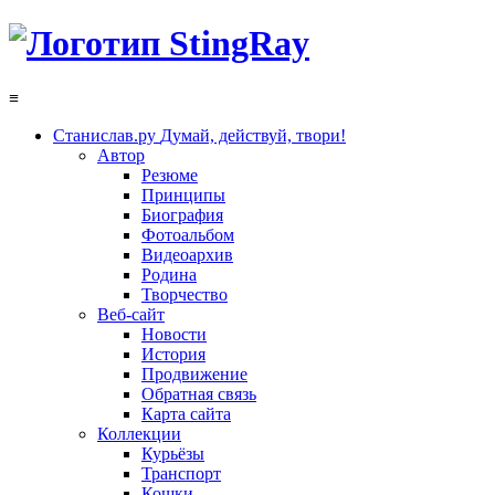
≡
Станислав.ру
Думай, действуй, твори!
Автор
Резюме
Принципы
Биография
Фотоальбом
Видеоархив
Родина
Творчество
Веб-сайт
Новости
История
Продвижение
Обратная связь
Карта сайта
Коллекции
Курьёзы
Транспорт
Кошки