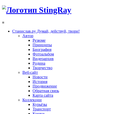
≡
Станислав.ру
Думай, действуй, твори!
Автор
Резюме
Принципы
Биография
Фотоальбом
Видеоархив
Родина
Творчество
Веб-сайт
Новости
История
Продвижение
Обратная связь
Карта сайта
Коллекции
Курьёзы
Транспорт
Кошки