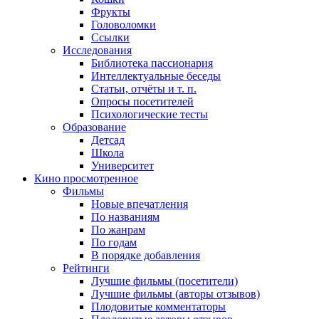
Фрукты
Головоломки
Ссылки
Исследования
Библиотека пассионария
Интеллектуальные беседы
Статьи, отчёты и т. п.
Опросы посетителей
Психологические тесты
Образование
Детсад
Школа
Университет
Кино
просмотренное
Фильмы
Новые впечатления
По названиям
По жанрам
По годам
В порядке добавления
Рейтинги
Лучшие фильмы (посетители)
Лучшие фильмы (авторы отзывов)
Плодовитые комментаторы