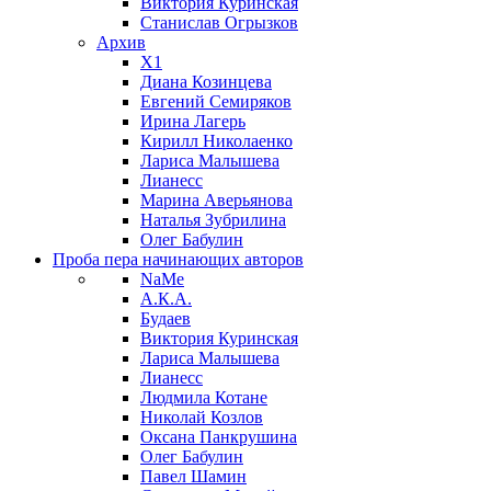
Виктория Куринская
Станислав Огрызков
Архив
X1
Диана Козинцева
Евгений Семиряков
Ирина Лагерь
Кирилл Николаенко
Лариса Малышева
Лианесс
Марина Аверьянова
Наталья Зубрилина
Олег Бабулин
Проба пера
начинающих авторов
NaMe
А.К.А.
Будаев
Виктория Куринская
Лариса Малышева
Лианесс
Людмила Котане
Николай Козлов
Оксана Панкрушина
Олег Бабулин
Павел Шамин