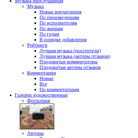
Музыка
прослушанная
Музыка
Новые впечатления
По произведениям
По исполнителям
По жанрам
По годам
В порядке добавления
Рейтинги
Лучшая музыка (посетители)
Лучшая музыка (авторы отзывов)
Плодовитые комментаторы
Плодовитые авторы отзывов
Комментарии
Новые
Все
По комментаторам
Галереи
художественные
Фотосерия
Авторы