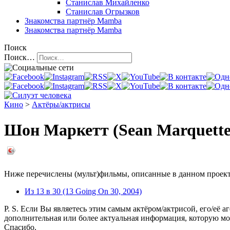
Станислав Михайленко
Станислав Огрызков
Знакомства
партнёр Mamba
Знакомства
партнёр Mamba
Поиск
Поиск…
Кино
>
Актёры/актрисы
Шон Маркетт (Sean Marquette
Ниже перечислены (мульт)фильмы, описанные в данном проекте,
Из 13 в 30 (13 Going On 30, 2004)
P. S. Если Вы являетесь этим самым актёром/актрисой, его/её а
дополнительная или более актуальная информация, которую мо
Спасибо.