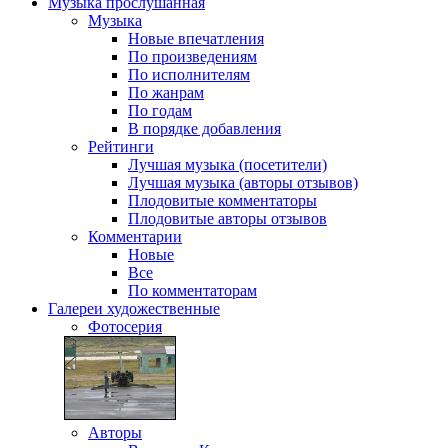
Музыка
прослушанная
Музыка
Новые впечатления
По произведениям
По исполнителям
По жанрам
По годам
В порядке добавления
Рейтинги
Лучшая музыка (посетители)
Лучшая музыка (авторы отзывов)
Плодовитые комментаторы
Плодовитые авторы отзывов
Комментарии
Новые
Все
По комментаторам
Галереи
художественные
Фотосерия
Авторы