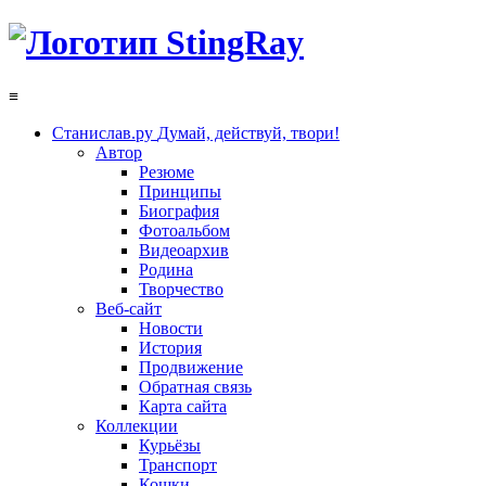
≡
Станислав.ру
Думай, действуй, твори!
Автор
Резюме
Принципы
Биография
Фотоальбом
Видеоархив
Родина
Творчество
Веб-сайт
Новости
История
Продвижение
Обратная связь
Карта сайта
Коллекции
Курьёзы
Транспорт
Кошки