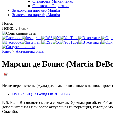
Станислав Михайленко
Станислав Огрызков
Знакомства
партнёр Mamba
Знакомства
партнёр Mamba
Поиск
Поиск…
Кино
>
Актёры/актрисы
Марсия де Бонис (Marcia DeBo
Ниже перечислены (мульт)фильмы, описанные в данном проекте,
Из 13 в 30 (13 Going On 30, 2004)
P. S. Если Вы являетесь этим самым актёром/актрисой, его/её а
дополнительная или более актуальная информация, которую мо
Спасибо.