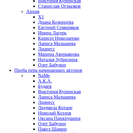
Виктория Куринская
Станислав Огрызков
Архив
X1
Диана Козинцева
Евгений Семиряков
Ирина Лагерь
Кирилл Николаенко
Лариса Малышева
Лианесс
Марина Аверьянова
Наталья Зубрилина
Олег Бабулин
Проба пера
начинающих авторов
NaMe
А.К.А.
Будаев
Виктория Куринская
Лариса Малышева
Лианесс
Людмила Котане
Николай Козлов
Оксана Панкрушина
Олег Бабулин
Павел Шамин