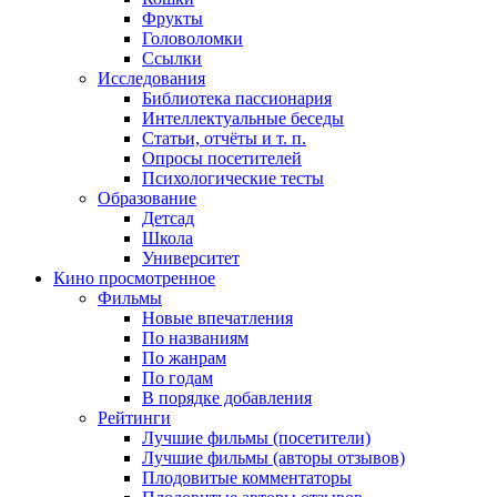
Фрукты
Головоломки
Ссылки
Исследования
Библиотека пассионария
Интеллектуальные беседы
Статьи, отчёты и т. п.
Опросы посетителей
Психологические тесты
Образование
Детсад
Школа
Университет
Кино
просмотренное
Фильмы
Новые впечатления
По названиям
По жанрам
По годам
В порядке добавления
Рейтинги
Лучшие фильмы (посетители)
Лучшие фильмы (авторы отзывов)
Плодовитые комментаторы