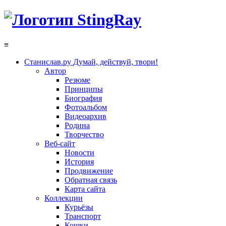
≡
Станислав.ру
Думай, действуй, твори!
Автор
Резюме
Принципы
Биография
Фотоальбом
Видеоархив
Родина
Творчество
Веб-сайт
Новости
История
Продвижение
Обратная связь
Карта сайта
Коллекции
Курьёзы
Транспорт
Кошки