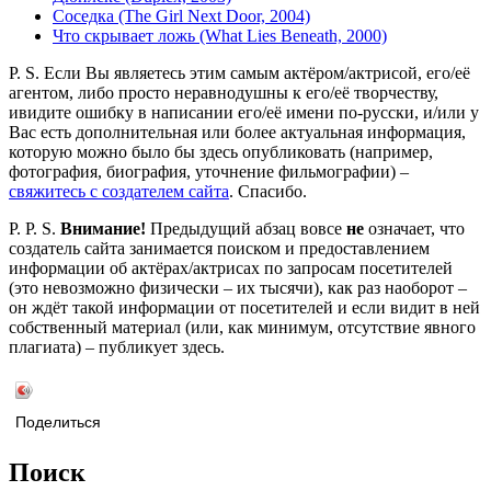
Соседка (The Girl Next Door, 2004)
Что скрывает ложь (What Lies Beneath, 2000)
P. S. Если Вы являетесь этим самым актёром/актрисой, его/её
агентом, либо просто неравнодушны к его/её творчеству,
ивидите ошибку в написании его/её имени по-русски, и/или у
Вас есть дополнительная или более актуальная информация,
которую можно было бы здесь опубликовать (например,
фотография, биография, уточнение фильмографии) –
свяжитесь с создателем сайта
. Спасибо.
P. P. S.
Внимание!
Предыдущий абзац вовсе
не
означает, что
создатель сайта занимается поиском и предоставлением
информации об актёрах/актрисах по запросам посетителей
(это невозможно физически – их тысячи), как раз наоборот –
он ждёт такой информации от посетителей и если видит в ней
собственный материал (или, как минимум, отсутствие явного
плагиата) – публикует здесь.
Поделиться
Поиск