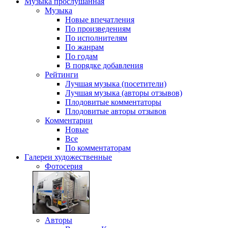
Музыка
прослушанная
Музыка
Новые впечатления
По произведениям
По исполнителям
По жанрам
По годам
В порядке добавления
Рейтинги
Лучшая музыка (посетители)
Лучшая музыка (авторы отзывов)
Плодовитые комментаторы
Плодовитые авторы отзывов
Комментарии
Новые
Все
По комментаторам
Галереи
художественные
Фотосерия
Авторы