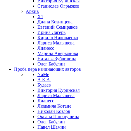
Виктория Куринская
Станислав Огрызков
Архив
X1
Диана Козинцева
Евгений Семиряков
Ирина Лагерь
Кирилл Николаенко
Лариса Малышева
Лианесс
Марина Аверьянова
Наталья Зубрилина
Олег Бабулин
Проба пера
начинающих авторов
NaMe
А.К.А.
Будаев
Виктория Куринская
Лариса Малышева
Лианесс
Людмила Котане
Николай Козлов
Оксана Панкрушина
Олег Бабулин
Павел Шамин