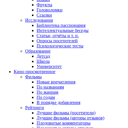
Фрукты
Головоломки
Ссылки
Исследования
Библиотека пассионария
Интеллектуальные беседы
Статьи, отчёты и т. п.
Опросы посетителей
Психологические тесты
Образование
Детсад
Школа
Университет
Кино
просмотренное
Фильмы
Новые впечатления
По названиям
По жанрам
По годам
В порядке добавления
Рейтинги
Лучшие фильмы (посетители)
Лучшие фильмы (авторы отзывов)
Плодовитые комментаторы