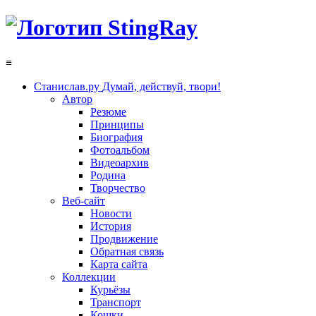
≡
Станислав.ру
Думай, действуй, твори!
Автор
Резюме
Принципы
Биография
Фотоальбом
Видеоархив
Родина
Творчество
Веб-сайт
Новости
История
Продвижение
Обратная связь
Карта сайта
Коллекции
Курьёзы
Транспорт
Кошки