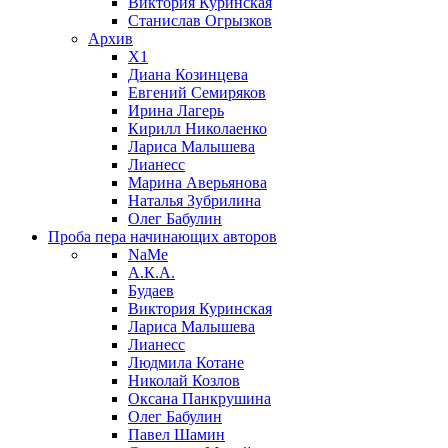
Виктория Куринская
Станислав Огрызков
Архив
X1
Диана Козинцева
Евгений Семиряков
Ирина Лагерь
Кирилл Николаенко
Лариса Малышева
Лианесс
Марина Аверьянова
Наталья Зубрилина
Олег Бабулин
Проба пера
начинающих авторов
NaMe
А.К.А.
Будаев
Виктория Куринская
Лариса Малышева
Лианесс
Людмила Котане
Николай Козлов
Оксана Панкрушина
Олег Бабулин
Павел Шамин