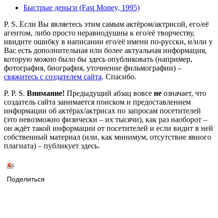
Быстрые деньги (Fast Money, 1995)
P. S. Если Вы являетесь этим самым актёром/актрисой, его/её
агентом, либо просто неравнодушны к его/её творчеству,
ивидите ошибку в написании его/её имени по-русски, и/или у
Вас есть дополнительная или более актуальная информация,
которую можно было бы здесь опубликовать (например,
фотография, биография, уточнение фильмографии) –
свяжитесь с создателем сайта
. Спасибо.
P. P. S.
Внимание!
Предыдущий абзац вовсе
не
означает, что
создатель сайта занимается поиском и предоставлением
информации об актёрах/актрисах по запросам посетителей
(это невозможно физически – их тысячи), как раз наоборот –
он ждёт такой информации от посетителей и если видит в ней
собственный материал (или, как минимум, отсутствие явного
плагиата) – публикует здесь.
Поделиться