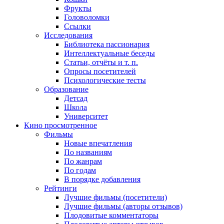
Фрукты
Головоломки
Ссылки
Исследования
Библиотека пассионария
Интеллектуальные беседы
Статьи, отчёты и т. п.
Опросы посетителей
Психологические тесты
Образование
Детсад
Школа
Университет
Кино
просмотренное
Фильмы
Новые впечатления
По названиям
По жанрам
По годам
В порядке добавления
Рейтинги
Лучшие фильмы (посетители)
Лучшие фильмы (авторы отзывов)
Плодовитые комментаторы