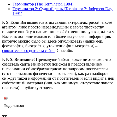
Терминатор (The Terminator, 1984)
Терминатор 2: Судный день (Terminator 2: Judgment Day,
1991)
P. S. Если Вы являетесь этим самым актёром/актрисой, его/её
агентом, либо просто неравнодушны к его/её творчеству,
ивидите ошибку в написании его/её имени по-русски, и/или у
Вас есть дополнительная или более актуальная информация,
которую можно было бы здесь опубликовать (например,
фотография, биография, уточнение фильмографии) –
свяжитесь с создателем сайта
. Спасибо.
P. P. S.
Внимание!
Предыдущий абзац вовсе
не
означает, что
создатель сайта занимается поиском и предоставлением
информации об актёрах/актрисах по запросам посетителей
(это невозможно физически – их тысячи), как раз наоборот –
он ждёт такой информации от посетителей и если видит в ней
собственный материал (или, как минимум, отсутствие явного
плагиата) – публикует здесь.
Поделиться