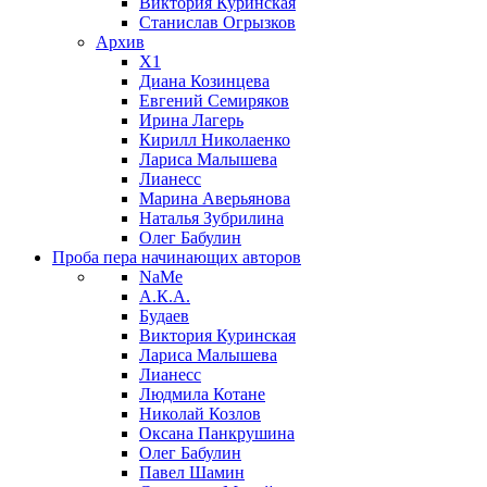
Виктория Куринская
Станислав Огрызков
Архив
X1
Диана Козинцева
Евгений Семиряков
Ирина Лагерь
Кирилл Николаенко
Лариса Малышева
Лианесс
Марина Аверьянова
Наталья Зубрилина
Олег Бабулин
Проба пера
начинающих авторов
NaMe
А.К.А.
Будаев
Виктория Куринская
Лариса Малышева
Лианесс
Людмила Котане
Николай Козлов
Оксана Панкрушина
Олег Бабулин
Павел Шамин