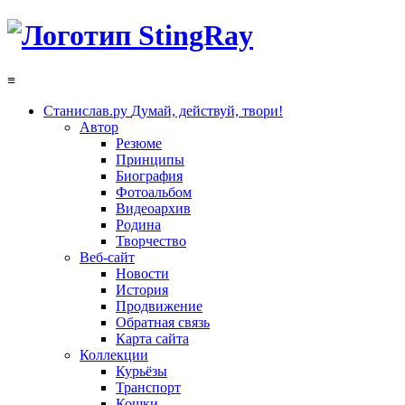
≡
Станислав.ру
Думай, действуй, твори!
Автор
Резюме
Принципы
Биография
Фотоальбом
Видеоархив
Родина
Творчество
Веб-сайт
Новости
История
Продвижение
Обратная связь
Карта сайта
Коллекции
Курьёзы
Транспорт
Кошки