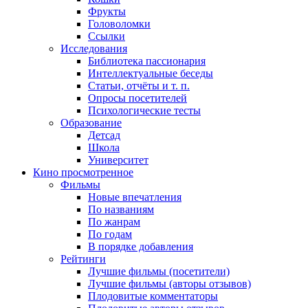
Фрукты
Головоломки
Ссылки
Исследования
Библиотека пассионария
Интеллектуальные беседы
Статьи, отчёты и т. п.
Опросы посетителей
Психологические тесты
Образование
Детсад
Школа
Университет
Кино
просмотренное
Фильмы
Новые впечатления
По названиям
По жанрам
По годам
В порядке добавления
Рейтинги
Лучшие фильмы (посетители)
Лучшие фильмы (авторы отзывов)
Плодовитые комментаторы