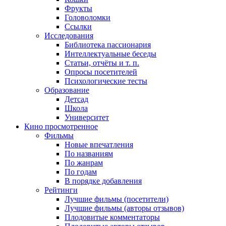
Фрукты
Головоломки
Ссылки
Исследования
Библиотека пассионария
Интеллектуальные беседы
Статьи, отчёты и т. п.
Опросы посетителей
Психологические тесты
Образование
Детсад
Школа
Университет
Кино
просмотренное
Фильмы
Новые впечатления
По названиям
По жанрам
По годам
В порядке добавления
Рейтинги
Лучшие фильмы (посетители)
Лучшие фильмы (авторы отзывов)
Плодовитые комментаторы