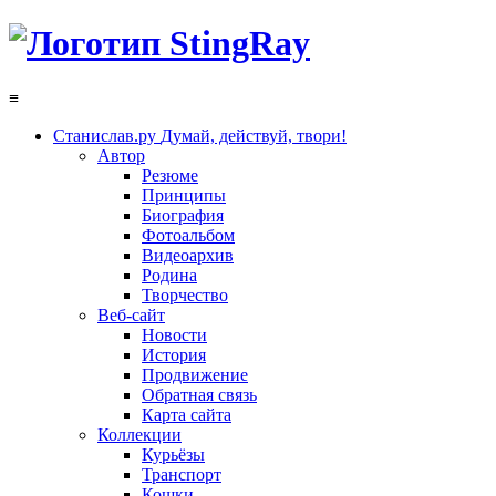
≡
Станислав.ру
Думай, действуй, твори!
Автор
Резюме
Принципы
Биография
Фотоальбом
Видеоархив
Родина
Творчество
Веб-сайт
Новости
История
Продвижение
Обратная связь
Карта сайта
Коллекции
Курьёзы
Транспорт
Кошки