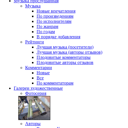
Музыка
прослушанная
Музыка
Новые впечатления
По произведениям
По исполнителям
По жанрам
По годам
В порядке добавления
Рейтинги
Лучшая музыка (посетители)
Лучшая музыка (авторы отзывов)
Плодовитые комментаторы
Плодовитые авторы отзывов
Комментарии
Новые
Все
По комментаторам
Галереи
художественные
Фотосерия
Авторы