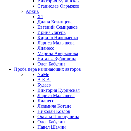
Виктория Куринская
Станислав Огрызков
Архив
X1
Диана Козинцева
Евгений Семиряков
Ирина Лагерь
Кирилл Николаенко
Лариса Малышева
Лианесс
Марина Аверьянова
Наталья Зубрилина
Олег Бабулин
Проба пера
начинающих авторов
NaMe
А.К.А.
Будаев
Виктория Куринская
Лариса Малышева
Лианесс
Людмила Котане
Николай Козлов
Оксана Панкрушина
Олег Бабулин
Павел Шамин