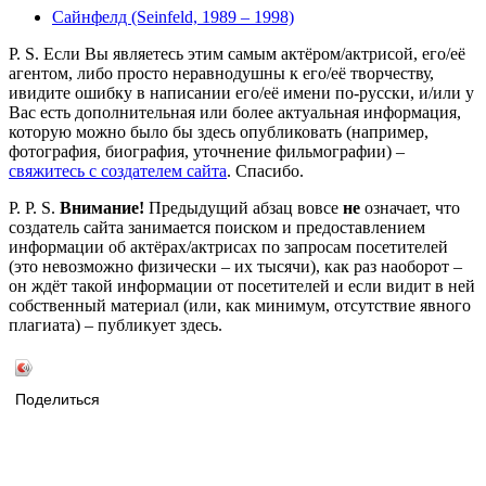
Сайнфелд (Seinfeld, 1989 – 1998)
P. S. Если Вы являетесь этим самым актёром/актрисой, его/её
агентом, либо просто неравнодушны к его/её творчеству,
ивидите ошибку в написании его/её имени по-русски, и/или у
Вас есть дополнительная или более актуальная информация,
которую можно было бы здесь опубликовать (например,
фотография, биография, уточнение фильмографии) –
свяжитесь с создателем сайта
. Спасибо.
P. P. S.
Внимание!
Предыдущий абзац вовсе
не
означает, что
создатель сайта занимается поиском и предоставлением
информации об актёрах/актрисах по запросам посетителей
(это невозможно физически – их тысячи), как раз наоборот –
он ждёт такой информации от посетителей и если видит в ней
собственный материал (или, как минимум, отсутствие явного
плагиата) – публикует здесь.
Поделиться