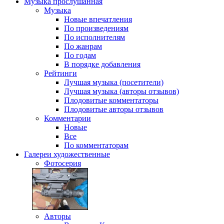
Музыка
прослушанная
Музыка
Новые впечатления
По произведениям
По исполнителям
По жанрам
По годам
В порядке добавления
Рейтинги
Лучшая музыка (посетители)
Лучшая музыка (авторы отзывов)
Плодовитые комментаторы
Плодовитые авторы отзывов
Комментарии
Новые
Все
По комментаторам
Галереи
художественные
Фотосерия
Авторы