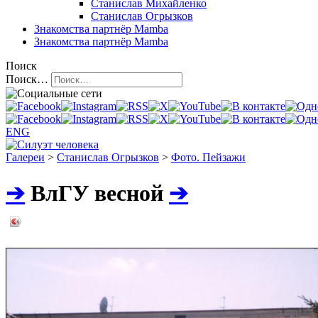
Станислав Михайленко
Станислав Огрызков
Знакомства
партнёр Mamba
Знакомства
партнёр Mamba
Поиск
Поиск…
ENG
Галереи
>
Станислав Огрызков
>
Фото. Пейзажи
➔
ВлГУ весной
➔