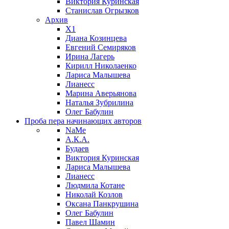
Виктория Куринская
Станислав Огрызков
Архив
X1
Диана Козинцева
Евгений Семиряков
Ирина Лагерь
Кирилл Николаенко
Лариса Малышева
Лианесс
Марина Аверьянова
Наталья Зубрилина
Олег Бабулин
Проба пера
начинающих авторов
NaMe
А.К.А.
Будаев
Виктория Куринская
Лариса Малышева
Лианесс
Людмила Котане
Николай Козлов
Оксана Панкрушина
Олег Бабулин
Павел Шамин