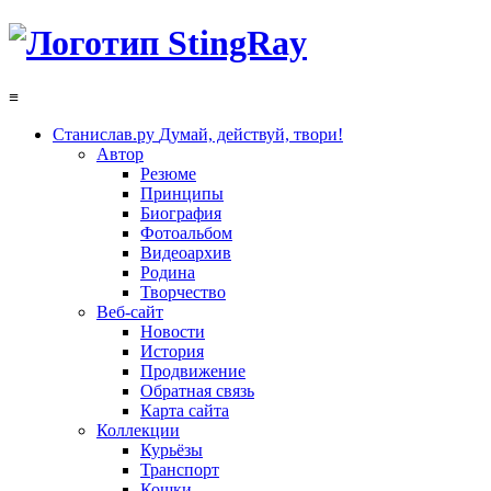
≡
Станислав.ру
Думай, действуй, твори!
Автор
Резюме
Принципы
Биография
Фотоальбом
Видеоархив
Родина
Творчество
Веб-сайт
Новости
История
Продвижение
Обратная связь
Карта сайта
Коллекции
Курьёзы
Транспорт
Кошки