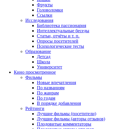
Фрукты
Головоломки
Ссылки
Исследования
Библиотека пассионария
Интеллектуальные беседы
Статьи, отчёты и т. п.
Опросы посетителей
Психологические тесты
Образование
Детсад
Школа
Университет
Кино
просмотренное
Фильмы
Новые впечатления
По названиям
По жанрам
По годам
В порядке добавления
Рейтинги
Лучшие фильмы (посетители)
Лучшие фильмы (авторы отзывов)
Плодовитые комментаторы