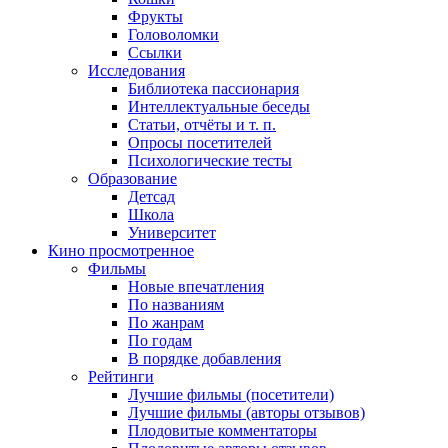
Фрукты
Головоломки
Ссылки
Исследования
Библиотека пассионария
Интеллектуальные беседы
Статьи, отчёты и т. п.
Опросы посетителей
Психологические тесты
Образование
Детсад
Школа
Университет
Кино
просмотренное
Фильмы
Новые впечатления
По названиям
По жанрам
По годам
В порядке добавления
Рейтинги
Лучшие фильмы (посетители)
Лучшие фильмы (авторы отзывов)
Плодовитые комментаторы