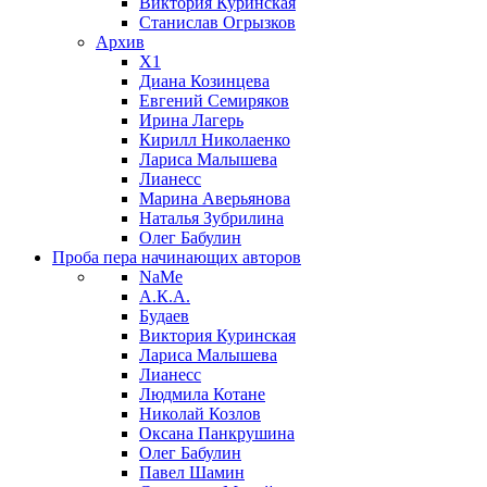
Виктория Куринская
Станислав Огрызков
Архив
X1
Диана Козинцева
Евгений Семиряков
Ирина Лагерь
Кирилл Николаенко
Лариса Малышева
Лианесс
Марина Аверьянова
Наталья Зубрилина
Олег Бабулин
Проба пера
начинающих авторов
NaMe
А.К.А.
Будаев
Виктория Куринская
Лариса Малышева
Лианесс
Людмила Котане
Николай Козлов
Оксана Панкрушина
Олег Бабулин
Павел Шамин