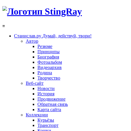
≡
Станислав.ру
Думай, действуй, твори!
Автор
Резюме
Принципы
Биография
Фотоальбом
Видеоархив
Родина
Творчество
Веб-сайт
Новости
История
Продвижение
Обратная связь
Карта сайта
Коллекции
Курьёзы
Транспорт
Кошки