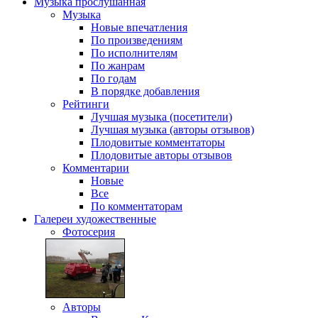
Музыка
прослушанная
Музыка
Новые впечатления
По произведениям
По исполнителям
По жанрам
По годам
В порядке добавления
Рейтинги
Лучшая музыка (посетители)
Лучшая музыка (авторы отзывов)
Плодовитые комментаторы
Плодовитые авторы отзывов
Комментарии
Новые
Все
По комментаторам
Галереи
художественные
Фотосерия
Авторы