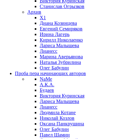
Виктория Куринская
Станислав Огрызков
Архив
X1
Диана Козинцева
Евгений Семиряков
Ирина Лагерь
Кирилл Николаенко
Лариса Малышева
Лианесс
Марина Аверьянова
Наталья Зубрилина
Олег Бабулин
Проба пера
начинающих авторов
NaMe
А.К.А.
Будаев
Виктория Куринская
Лариса Малышева
Лианесс
Людмила Котане
Николай Козлов
Оксана Панкрушина
Олег Бабулин
Павел Шамин