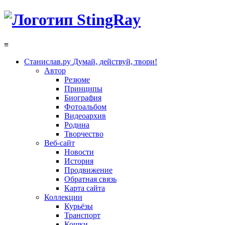
≡
Станислав.ру
Думай, действуй, твори!
Автор
Резюме
Принципы
Биография
Фотоальбом
Видеоархив
Родина
Творчество
Веб-сайт
Новости
История
Продвижение
Обратная связь
Карта сайта
Коллекции
Курьёзы
Транспорт
Кошки