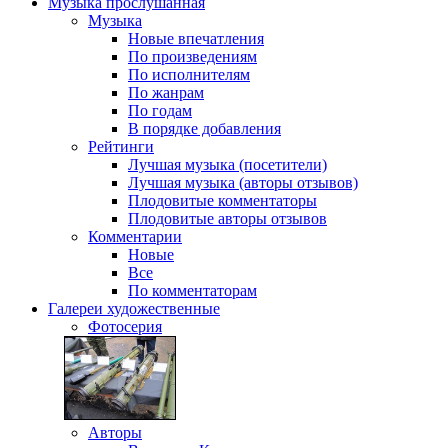
Музыка
прослушанная
Музыка
Новые впечатления
По произведениям
По исполнителям
По жанрам
По годам
В порядке добавления
Рейтинги
Лучшая музыка (посетители)
Лучшая музыка (авторы отзывов)
Плодовитые комментаторы
Плодовитые авторы отзывов
Комментарии
Новые
Все
По комментаторам
Галереи
художественные
Фотосерия
Авторы