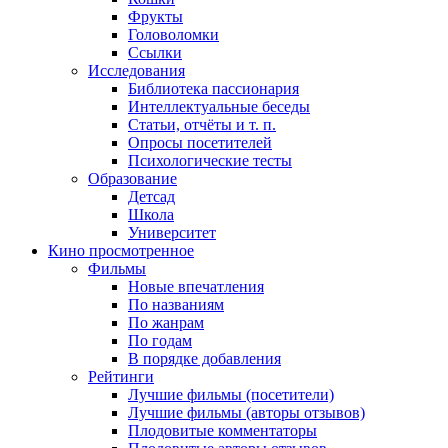
Фрукты
Головоломки
Ссылки
Исследования
Библиотека пассионария
Интеллектуальные беседы
Статьи, отчёты и т. п.
Опросы посетителей
Психологические тесты
Образование
Детсад
Школа
Университет
Кино
просмотренное
Фильмы
Новые впечатления
По названиям
По жанрам
По годам
В порядке добавления
Рейтинги
Лучшие фильмы (посетители)
Лучшие фильмы (авторы отзывов)
Плодовитые комментаторы