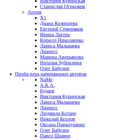
Виктория Куринская
Станислав Огрызков
Архив
X1
Диана Козинцева
Евгений Семиряков
Ирина Лагерь
Кирилл Николаенко
Лариса Малышева
Лианесс
Марина Аверьянова
Наталья Зубрилина
Олег Бабулин
Проба пера
начинающих авторов
NaMe
А.К.А.
Будаев
Виктория Куринская
Лариса Малышева
Лианесс
Людмила Котане
Николай Козлов
Оксана Панкрушина
Олег Бабулин
Павел Шамин