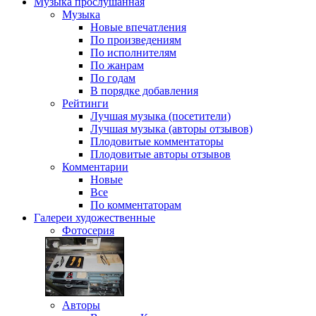
Музыка
прослушанная
Музыка
Новые впечатления
По произведениям
По исполнителям
По жанрам
По годам
В порядке добавления
Рейтинги
Лучшая музыка (посетители)
Лучшая музыка (авторы отзывов)
Плодовитые комментаторы
Плодовитые авторы отзывов
Комментарии
Новые
Все
По комментаторам
Галереи
художественные
Фотосерия
Авторы