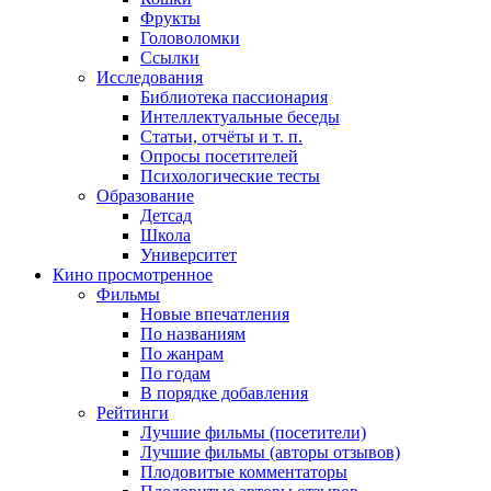
Фрукты
Головоломки
Ссылки
Исследования
Библиотека пассионария
Интеллектуальные беседы
Статьи, отчёты и т. п.
Опросы посетителей
Психологические тесты
Образование
Детсад
Школа
Университет
Кино
просмотренное
Фильмы
Новые впечатления
По названиям
По жанрам
По годам
В порядке добавления
Рейтинги
Лучшие фильмы (посетители)
Лучшие фильмы (авторы отзывов)
Плодовитые комментаторы