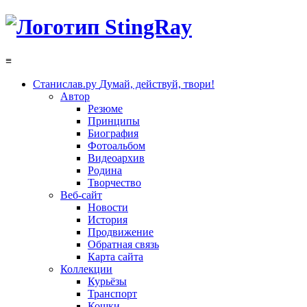
≡
Станислав.ру
Думай, действуй, твори!
Автор
Резюме
Принципы
Биография
Фотоальбом
Видеоархив
Родина
Творчество
Веб-сайт
Новости
История
Продвижение
Обратная связь
Карта сайта
Коллекции
Курьёзы
Транспорт
Кошки