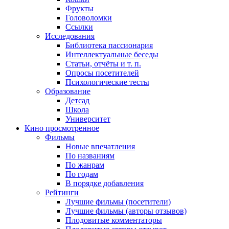
Фрукты
Головоломки
Ссылки
Исследования
Библиотека пассионария
Интеллектуальные беседы
Статьи, отчёты и т. п.
Опросы посетителей
Психологические тесты
Образование
Детсад
Школа
Университет
Кино
просмотренное
Фильмы
Новые впечатления
По названиям
По жанрам
По годам
В порядке добавления
Рейтинги
Лучшие фильмы (посетители)
Лучшие фильмы (авторы отзывов)
Плодовитые комментаторы