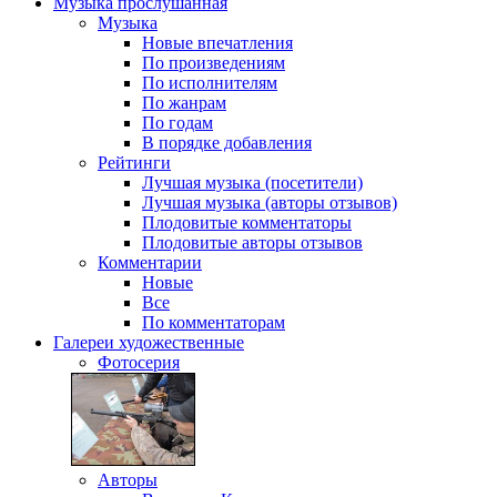
Музыка
прослушанная
Музыка
Новые впечатления
По произведениям
По исполнителям
По жанрам
По годам
В порядке добавления
Рейтинги
Лучшая музыка (посетители)
Лучшая музыка (авторы отзывов)
Плодовитые комментаторы
Плодовитые авторы отзывов
Комментарии
Новые
Все
По комментаторам
Галереи
художественные
Фотосерия
Авторы