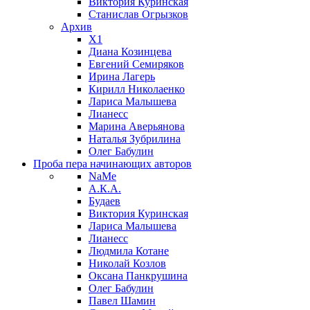
Виктория Куринская
Станислав Огрызков
Архив
X1
Диана Козинцева
Евгений Семиряков
Ирина Лагерь
Кирилл Николаенко
Лариса Малышева
Лианесс
Марина Аверьянова
Наталья Зубрилина
Олег Бабулин
Проба пера
начинающих авторов
NaMe
А.К.А.
Будаев
Виктория Куринская
Лариса Малышева
Лианесс
Людмила Котане
Николай Козлов
Оксана Панкрушина
Олег Бабулин
Павел Шамин