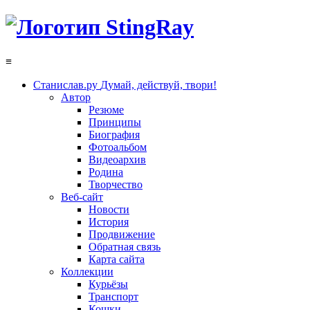
≡
Станислав.ру
Думай, действуй, твори!
Автор
Резюме
Принципы
Биография
Фотоальбом
Видеоархив
Родина
Творчество
Веб-сайт
Новости
История
Продвижение
Обратная связь
Карта сайта
Коллекции
Курьёзы
Транспорт
Кошки