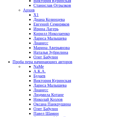
Виктория Куринская
Станислав Огрызков
Архив
X1
Диана Козинцева
Евгений Семиряков
Ирина Лагерь
Кирилл Николаенко
Лариса Малышева
Лианесс
Марина Аверьянова
Наталья Зубрилина
Олег Бабулин
Проба пера
начинающих авторов
NaMe
А.К.А.
Будаев
Виктория Куринская
Лариса Малышева
Лианесс
Людмила Котане
Николай Козлов
Оксана Панкрушина
Олег Бабулин
Павел Шамин