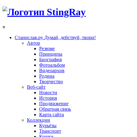
≡
Станислав.ру
Думай, действуй, твори!
Автор
Резюме
Принципы
Биография
Фотоальбом
Видеоархив
Родина
Творчество
Веб-сайт
Новости
История
Продвижение
Обратная связь
Карта сайта
Коллекции
Курьёзы
Транспорт
Кошки