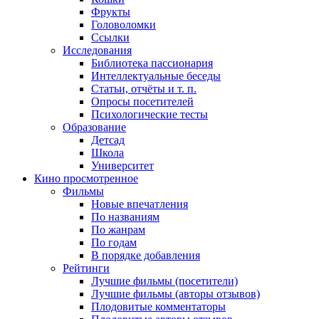
Фрукты
Головоломки
Ссылки
Исследования
Библиотека пассионария
Интеллектуальные беседы
Статьи, отчёты и т. п.
Опросы посетителей
Психологические тесты
Образование
Детсад
Школа
Университет
Кино
просмотренное
Фильмы
Новые впечатления
По названиям
По жанрам
По годам
В порядке добавления
Рейтинги
Лучшие фильмы (посетители)
Лучшие фильмы (авторы отзывов)
Плодовитые комментаторы