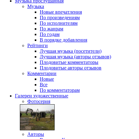
Музыка
прослушанная
Музыка
Новые впечатления
По произведениям
По исполнителям
По жанрам
По годам
В порядке добавления
Рейтинги
Лучшая музыка (посетители)
Лучшая музыка (авторы отзывов)
Плодовитые комментаторы
Плодовитые авторы отзывов
Комментарии
Новые
Все
По комментаторам
Галереи
художественные
Фотосерия
Авторы