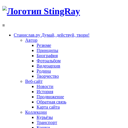
≡
Станислав.ру
Думай, действуй, твори!
Автор
Резюме
Принципы
Биография
Фотоальбом
Видеоархив
Родина
Творчество
Веб-сайт
Новости
История
Продвижение
Обратная связь
Карта сайта
Коллекции
Курьёзы
Транспорт
Кошки