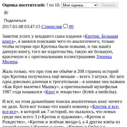
Оценка посетителей:
?
из 10.
Поделиться
2017-01-08 03:47:15
Станислав
#0
Заметив успех у младшего сына издания «
Кротик. Большая
книга
», я занялся поисками чего-то аналогичного, только
чтобы истории про Кротика были новыми, и так нашёл
данную книгу, того же издательства, такую же большую,
красочную и с оригинальными иллюстрациями
Зденека
Милера
.
Жаль только, что при том же объёме в 208 страниц историй
про Кротика получилось ещё меньше – всего 3 штуки. Но зато
одна довольно длинная и трогательная – в книжке она названа
«Как Крот вылечил Мышку», а оригинальный мультфильм
1987 года назывался «
Крот
и лекарство» (Krtek a medicína).
И всё, на этом дальнейшие поиски аналогичных книг ничего
не дали. Хотя вот только что нашёл новинку «
Кротик и все-
все-все
», в которой аж 7 историй, но оказалось, что новых
среди них всего 3 («Кротик и художник», «Кротик и
Рождество», «Кротик и зелёная звезда»), а 4 другие взяты из
данной книги («Кротик и зонт», «Кротик и Орёл») и