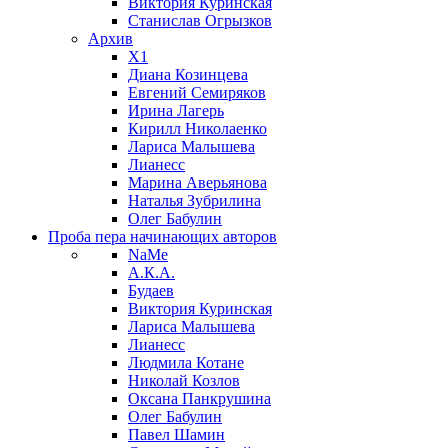
Виктория Куринская
Станислав Огрызков
Архив
X1
Диана Козинцева
Евгений Семиряков
Ирина Лагерь
Кирилл Николаенко
Лариса Малышева
Лианесс
Марина Аверьянова
Наталья Зубрилина
Олег Бабулин
Проба пера
начинающих авторов
NaMe
А.К.А.
Будаев
Виктория Куринская
Лариса Малышева
Лианесс
Людмила Котане
Николай Козлов
Оксана Панкрушина
Олег Бабулин
Павел Шамин