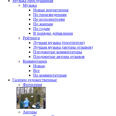
Музыка
прослушанная
Музыка
Новые впечатления
По произведениям
По исполнителям
По жанрам
По годам
В порядке добавления
Рейтинги
Лучшая музыка (посетители)
Лучшая музыка (авторы отзывов)
Плодовитые комментаторы
Плодовитые авторы отзывов
Комментарии
Новые
Все
По комментаторам
Галереи
художественные
Фотосерия
Авторы