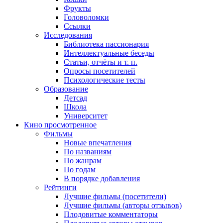
Фрукты
Головоломки
Ссылки
Исследования
Библиотека пассионария
Интеллектуальные беседы
Статьи, отчёты и т. п.
Опросы посетителей
Психологические тесты
Образование
Детсад
Школа
Университет
Кино
просмотренное
Фильмы
Новые впечатления
По названиям
По жанрам
По годам
В порядке добавления
Рейтинги
Лучшие фильмы (посетители)
Лучшие фильмы (авторы отзывов)
Плодовитые комментаторы