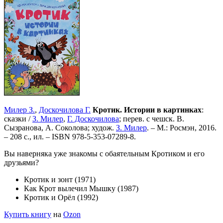
Милер З.
,
Доскочилова Г.
Кротик. Истории в картинках
:
сказки /
З. Милер
,
Г. Доскочилова
; перев. с чешск. В.
Сызранова, А. Соколова; худож.
З. Милер
. – М.: Росмэн, 2016.
– 208 с., ил. –
ISBN 978-5-353-07289-8
.
Вы наверняка уже знакомы с обаятельным Кротиком и его
друзьями?
Кротик и зонт (1971)
Как Крот вылечил Мышку (1987)
Кротик и Орёл (1992)
Купить книгу
на
Ozon