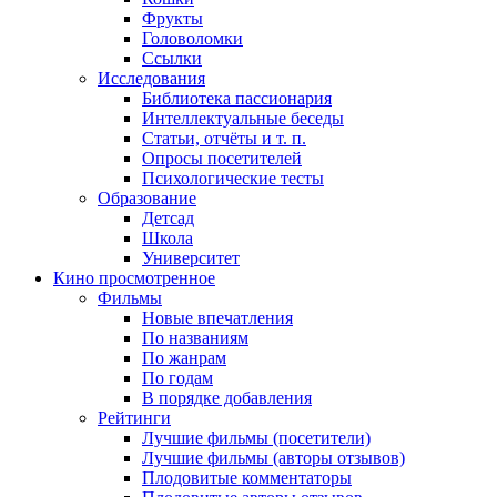
Фрукты
Головоломки
Ссылки
Исследования
Библиотека пассионария
Интеллектуальные беседы
Статьи, отчёты и т. п.
Опросы посетителей
Психологические тесты
Образование
Детсад
Школа
Университет
Кино
просмотренное
Фильмы
Новые впечатления
По названиям
По жанрам
По годам
В порядке добавления
Рейтинги
Лучшие фильмы (посетители)
Лучшие фильмы (авторы отзывов)
Плодовитые комментаторы