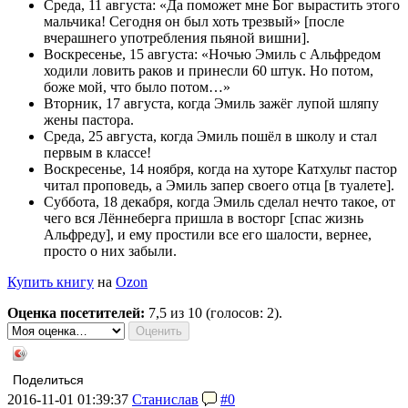
Среда, 11 августа: «Да поможет мне Бог вырастить этого
мальчика! Сегодня он был хоть трезвый» [после
вчерашнего употребления пьяной вишни].
Воскресенье, 15 августа: «Ночью Эмиль с Альфредом
ходили ловить раков и принесли 60 штук. Но потом,
боже мой, что было потом…»
Вторник, 17 августа, когда Эмиль зажёг лупой шляпу
жены пастора.
Среда, 25 августа, когда Эмиль пошёл в школу и стал
первым в классе!
Воскресенье, 14 ноября, когда на хуторе Катхульт пастор
читал проповедь, а Эмиль запер своего отца [в туалете].
Суббота, 18 декабря, когда Эмиль сделал нечто такое, от
чего вся Лённеберга пришла в восторг [спас жизнь
Альфреду], и ему простили все его шалости, вернее,
просто о них забыли.
Купить книгу
на
Ozon
Оценка посетителей:
7,5
из 10 (голосов: 2).
Поделиться
2016-11-01 01:39:37
Станислав
#0