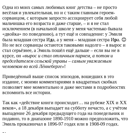
Одна из моих самых любимых книг детства – не просто
весёлая и увлекательная, но и с таким главным героем-
сорванцом, с которым запросто ассоциирует себя любой
мальчишка его возраста и даже старше, – и я не стал
исключением (в начальной школе у меня частенько бывала
«двойка» по поведению), а тут ещё и совпадение: у Эмиля
была младшая сестра И
д
а, а у меня – младшая сестра И
р
а. 😊
Но не все сорванцы остаются таковыми надолго – я вырос и
стал серьёзнее, а Эмиль пошёл ещё дальше – если вы не в
курсе, он
«вырос и стал отличным парнем, а потом и
председателем сельской управы – самым уважаемым
человеком во всей Лённеберге»
!
Приведённый выше список эпизодов, вошедших в это
издание, с моими комментариями в квадратных скобках
позволяет мне моментально и даже местами в подробностях
вспомнить все истории.
Так как «действие книги происходит… на рубеже XIX и XX
веков», а 18 декабря выпадает на субботу нечасто, а с учётом
выпадение 26 декабря предыдущего года на понедельник и
подавно, то в диапазоне 1890-1910 можно предположить, что
Эмиль проказничал в 1896-97 годах или в 1908-09 годах.