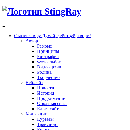
≡
Станислав.ру
Думай, действуй, твори!
Автор
Резюме
Принципы
Биография
Фотоальбом
Видеоархив
Родина
Творчество
Веб-сайт
Новости
История
Продвижение
Обратная связь
Карта сайта
Коллекции
Курьёзы
Транспорт
Кошки