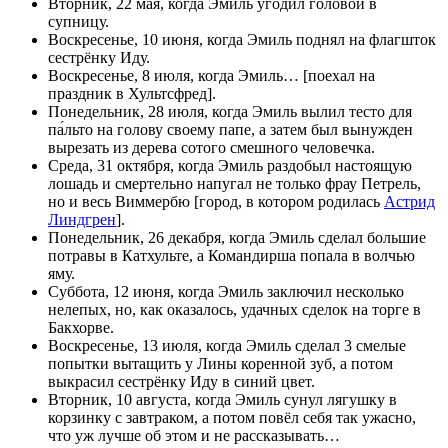
Вторник, 22 мая, когда Эмиль угодил головой в
супницу.
Воскресенье, 10 июня, когда Эмиль поднял на флагшток
сестрёнку Иду.
Воскресенье, 8 июля, когда Эмиль… [поехал на
праздник в Хультсфред].
Понедельник, 28 июля, когда Эмиль вылил тесто для
па́льто на голову своему папе, а затем был вынужден
вырезать из дерева сотого смешного человечка.
Среда, 31 октября, когда Эмиль раздобыл настоящую
лошадь и смертельно напугал не только фрау Петрель,
но и весь Виммербю [город, в котором родилась
Астрид
Линдгрен
].
Понедельник, 26 декабря, когда Эмиль сделал большие
потравы в Катхульте, а Командирша попала в волчью
яму.
Суббота, 12 июня, когда Эмиль заключил несколько
нелепых, но, как оказалось, удачных сделок на торге в
Бакхорве.
Воскресенье, 13 июля, когда Эмиль сделал 3 смелые
попытки вытащить у Лины коренной зуб, а потом
выкрасил сестрёнку Иду в синий цвет.
Вторник, 10 августа, когда Эмиль сунул лягушку в
корзинку с завтраком, а потом повёл себя так ужасно,
что уж лучше об этом и не рассказывать…