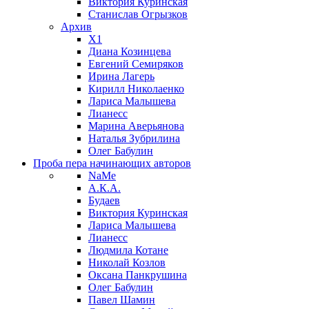
Виктория Куринская
Станислав Огрызков
Архив
X1
Диана Козинцева
Евгений Семиряков
Ирина Лагерь
Кирилл Николаенко
Лариса Малышева
Лианесс
Марина Аверьянова
Наталья Зубрилина
Олег Бабулин
Проба пера
начинающих авторов
NaMe
А.К.А.
Будаев
Виктория Куринская
Лариса Малышева
Лианесс
Людмила Котане
Николай Козлов
Оксана Панкрушина
Олег Бабулин
Павел Шамин