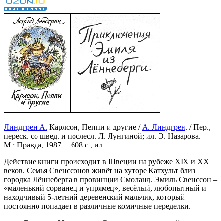
Линдгрен А.
Карлсон, Пеппи и другие /
А. Линдгрен
. / Пер.,
переск. со швед. и послесл. Л. Лунгиной; ил. Э. Назарова. –
М.: Правда, 1987. – 608 с., ил.
Действие книги происходит в Швеции на рубеже XIX и XX
веков. Семья Свенссонов живёт на хуторе Катхульт близ
городка Лённеберга в провинции Смоланд. Эмиль Свенссон –
«маленький сорванец и упрямец», весёлый, любопытный и
находчивый 5-летний деревенский мальчик, который
постоянно попадает в различные комичные переделки.