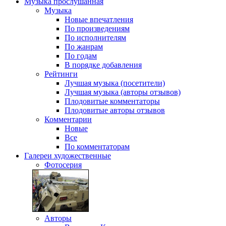
Музыка
прослушанная
Музыка
Новые впечатления
По произведениям
По исполнителям
По жанрам
По годам
В порядке добавления
Рейтинги
Лучшая музыка (посетители)
Лучшая музыка (авторы отзывов)
Плодовитые комментаторы
Плодовитые авторы отзывов
Комментарии
Новые
Все
По комментаторам
Галереи
художественные
Фотосерия
Авторы