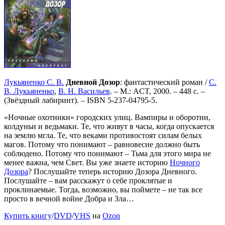
Лукьяненко С. В.
Дневной Дозор
: фантастический роман /
С.
В. Лукьяненко
,
В. Н. Васильев
. – М.: ACT, 2000. – 448 с. –
(Звёздный лабиринт). –
ISBN 5-237-04795-5
.
«Ночные охотники» городских улиц. Вампиры и оборотни,
колдуньи и ведьмаки. Те, что живут в часы, когда опускается
на землю мгла. Те, что веками противостоят силам белых
магов. Потому что понимают – равновесие должно быть
соблюдено. Потому что понимают – Тьма для этого мира не
менее важна, чем Свет. Вы уже знаете историю
Ночного
Дозора
? Послушайте теперь историю Дозора Дневного.
Послушайте – вам расскажут о себе проклятые и
проклинаемые. Тогда, возможно, вы поймете – не так все
просто в вечной войне Добра и Зла…
Купить книгу
/
DVD
/
VHS
на
Ozon