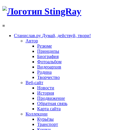
≡
Станислав.ру
Думай, действуй, твори!
Автор
Резюме
Принципы
Биография
Фотоальбом
Видеоархив
Родина
Творчество
Веб-сайт
Новости
История
Продвижение
Обратная связь
Карта сайта
Коллекции
Курьёзы
Транспорт
Кошки