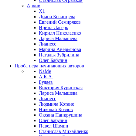
Станислав Огрызков
Архив
X1
Диана Козинцева
Евгений Семиряков
Ирина Лагерь
Кирилл Николаенко
Лариса Малышева
Лианесс
Марина Аверьянова
Наталья Зубрилина
Олег Бабулин
Проба пера
начинающих авторов
NaMe
А.К.А.
Будаев
Виктория Куринская
Лариса Малышева
Лианесс
Людмила Котане
Николай Козлов
Оксана Панкрушина
Олег Бабулин
Павел Шамин
Станислав Михайленко