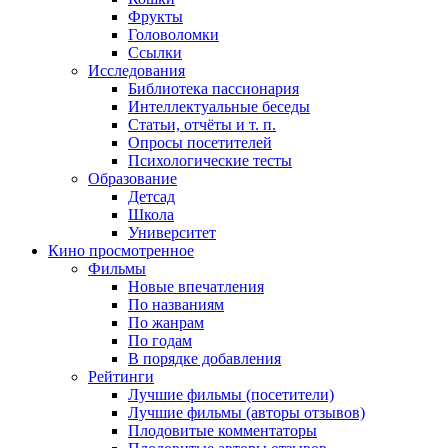
Фрукты
Головоломки
Ссылки
Исследования
Библиотека пассионария
Интеллектуальные беседы
Статьи, отчёты и т. п.
Опросы посетителей
Психологические тесты
Образование
Детсад
Школа
Университет
Кино
просмотренное
Фильмы
Новые впечатления
По названиям
По жанрам
По годам
В порядке добавления
Рейтинги
Лучшие фильмы (посетители)
Лучшие фильмы (авторы отзывов)
Плодовитые комментаторы