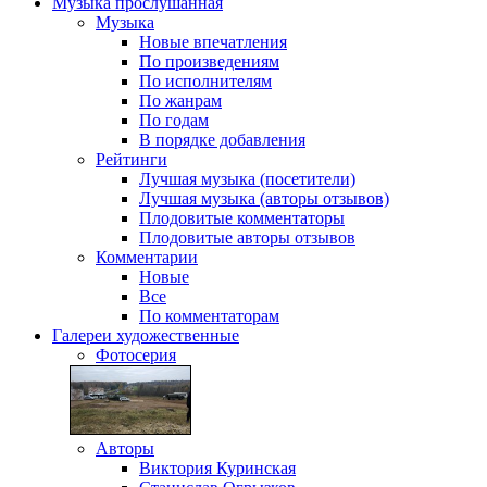
Музыка
прослушанная
Музыка
Новые впечатления
По произведениям
По исполнителям
По жанрам
По годам
В порядке добавления
Рейтинги
Лучшая музыка (посетители)
Лучшая музыка (авторы отзывов)
Плодовитые комментаторы
Плодовитые авторы отзывов
Комментарии
Новые
Все
По комментаторам
Галереи
художественные
Фотосерия
Авторы
Виктория Куринская