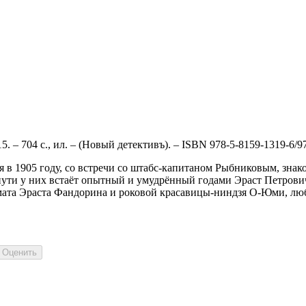
15. – 704 с., ил. – (Новый детективъ). –
ISBN 978-5-8159-1319-6/9
ся в 1905 году, со встречи со штабс-капитаном Рыбниковым, зна
а пути у них встаёт опытный и умудрённый годами Эраст Петров
ата Эраста Фандорина и роковой красавицы-ниндзя О-Юми, люб