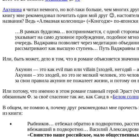
Акунина
я читал немного, но всё-таки больше, чем многих др
книгу мне рекомендовал почитать один мой друг 😉, настоятел
названия? Ведь «Алмазная колесница» («Конгодзе» по-японски
…В рамках буддизма… воспринимается, с одной стороны,
указывает на само духовное пробуждение, подобное мгн
очередь. Ваджраяна позволяет через медитацию объедин
рассматривают как высшую ступень… Путь Ваджраяны по
Или, быть может, дело в том, что в романе объясняется значен
Акунин — это как evil man или villain [злодей, негодяй –
Акунин – это злодей, но это не мелкий человек, это чело
за свои правила акунин не пожалеет жизни, и потому он 
Или потому, что именно в этом романе главный герой Эраст (чт
обязанным Ф. за своё спасение так же, как Саид в «
Белом солн
В общем, не помню я, почему друг рекомендовал мне прочесть
из книги:
Рыбников… отбежал обратно в подворотню, расстегн
вбежавший в подворотню… Василий Александрович з
«
Свинство наше российское, мало общественных