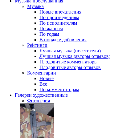
Музыка
прослушанная
Музыка
Новые впечатления
По произведениям
По исполнителям
По жанрам
По годам
В порядке добавления
Рейтинги
Лучшая музыка (посетители)
Лучшая музыка (авторы отзывов)
Плодовитые комментаторы
Плодовитые авторы отзывов
Комментарии
Новые
Все
По комментаторам
Галереи
художественные
Фотосерия