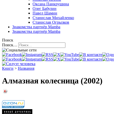
Оксана Панкрушина
Олег Бабулин
Павел Шамин
Станислав Михайленко
Станислав Огрызков
Знакомства
партнёр Mamba
Знакомства
партнёр Mamba
Поиск
Поиск…
Книги
>
Названия
Алмазная колесница (2002)