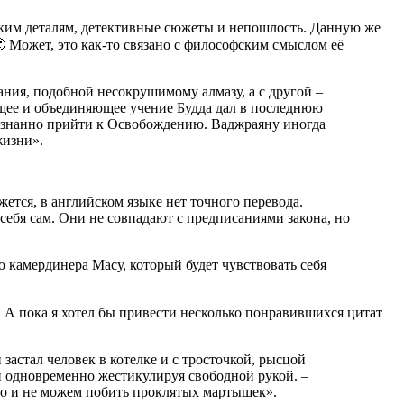
еским деталям, детективные сюжеты и непошлость. Данную же
 Может, это как-то связано с философским смыслом её
ия, подобной несокрушимому алмазу, а с другой –
ющее и объединяющее учение Будда дал в последнюю
сознанно прийти к Освобождению. Ваджраяну иногда
жизни».
ажется, в английском языке нет точного перевода.
 себя сам. Они не совпадают с предписаниями закона, но
о камердинера Масу, который будет чувствовать себя
 А пока я хотел бы привести несколько понравившихся цитат
астал человек в котелке и с тросточкой, рысцой
 одновременно жестикулируя свободной рукой. –
го и не можем побить проклятых мартышек».