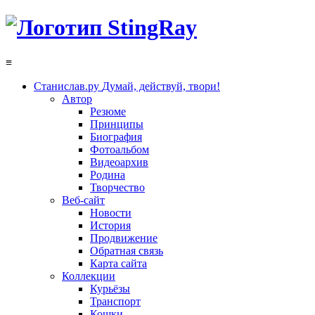
≡
Станислав.ру
Думай, действуй, твори!
Автор
Резюме
Принципы
Биография
Фотоальбом
Видеоархив
Родина
Творчество
Веб-сайт
Новости
История
Продвижение
Обратная связь
Карта сайта
Коллекции
Курьёзы
Транспорт
Кошки