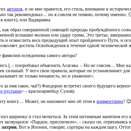
угих
авторов
, и он мне нравится, его стиль, внимание к историч
ьно так рекомендовал… но я совсем не помню, почему именно. 
 в книге), или Ваджраяна
 как образ совершенной сияющей природы пробуждённого сознан
овенной вспышке молнии или удару грома. Это третье, заверша
ить и осмыслить весь предыдущий опыт пройденного Пути, и о
зволяет достичь Освобождения в течение одной человеческой 
ие фамилии-псевдонима самого автора?
 англ.], – попробовал объяснить Асагава. – Но не совсем… Мне к
век сильный. У него свои правила, которые он устанавливает для
вызывает не только ненависть, но и уважение».
о за имя такое, чьё?) Фандорин встретит своего будущего верног
це пустыни
» – красноармейцу Сухову.
 эту книгу… Может, он напомнит мне об этом в
комментарии
? 
ул ширинку и стал мочиться. За этим интимным занятием его и з
асмущался: «Пардон, приспичило», – сказал он, отряхиваясь и
 латрин.
Вот в Японии, говорят, сортиры на каждом шагу. Отто