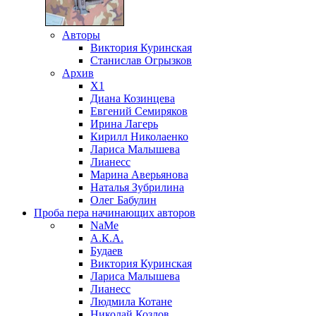
Авторы
Виктория Куринская
Станислав Огрызков
Архив
X1
Диана Козинцева
Евгений Семиряков
Ирина Лагерь
Кирилл Николаенко
Лариса Малышева
Лианесс
Марина Аверьянова
Наталья Зубрилина
Олег Бабулин
Проба пера
начинающих авторов
NaMe
А.К.А.
Будаев
Виктория Куринская
Лариса Малышева
Лианесс
Людмила Котане
Николай Козлов