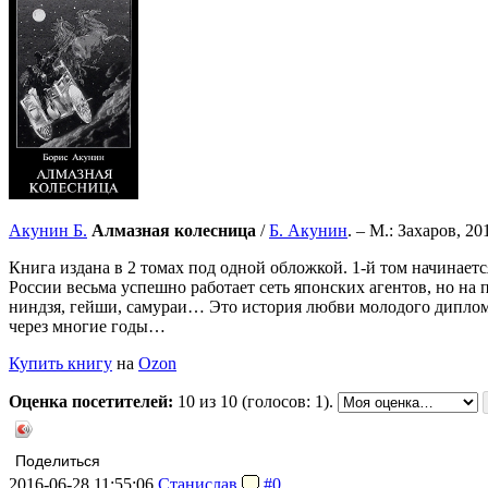
Акунин Б.
Алмазная колесница
/
Б. Акунин
. – М.: Захаров, 20
Книга издана в 2 томах под одной обложкой. 1-й том начинает
России весьма успешно работает сеть японских агентов, но н
ниндзя, гейши, самураи… Это история любви молодого диплом
через многие годы…
Купить книгу
на
Ozon
Оценка посетителей:
10
из 10 (голосов: 1).
Поделиться
2016-06-28 11:55:06
Станислав
#0