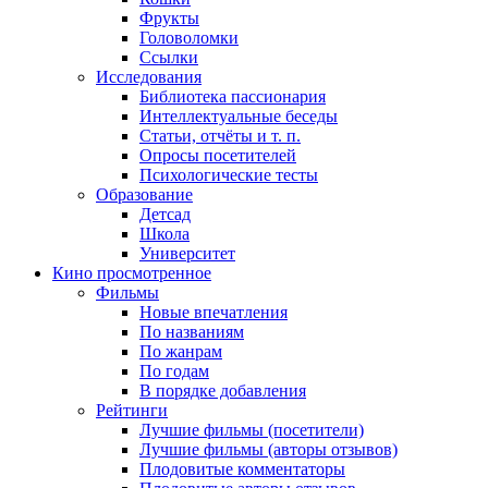
Фрукты
Головоломки
Ссылки
Исследования
Библиотека пассионария
Интеллектуальные беседы
Статьи, отчёты и т. п.
Опросы посетителей
Психологические тесты
Образование
Детсад
Школа
Университет
Кино
просмотренное
Фильмы
Новые впечатления
По названиям
По жанрам
По годам
В порядке добавления
Рейтинги
Лучшие фильмы (посетители)
Лучшие фильмы (авторы отзывов)
Плодовитые комментаторы