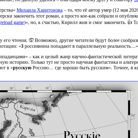
ерства»
Михаила Харитонова
– то, что её автор умер (12 мая 20
терски закончить этот роман, а просто кое-как собрали и опублико
(reload game)
», но, к счастью, Кирилл жив и смог закончить. 👍 Т
у его чтения. 🤦 Возможно, другие читатели будут более сообраз
нотации: «
3
россиянина попадают в параллельную реальность…»
попаданцами» – как и целый жанр научно-фантастической литера
вную историю. Только тут не просто научная фантастика и альте
ют в «
русскую
Россию… где хорошо быть русским». Точнее, в кни