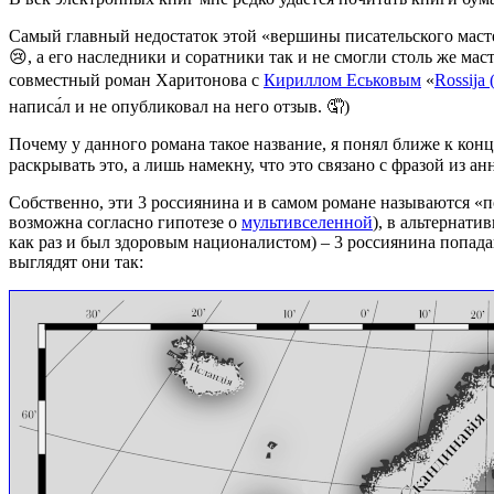
Самый главный недостаток этой «вершины писательского маст
😢, а его наследники и соратники так и не смогли столь же мас
совместный роман Харитонова с
Кириллом Еськовым
«
Rossija 
написа́л и не опубликовал на него отзыв. 🤦)
Почему у данного романа такое название, я понял ближе к конц
раскрывать это, а лишь намекну, что это связано с фразой из ан
Собственно, эти 3 россиянина и в самом романе называются «
возможна согласно гипотезе о
мультивселенной
), в альтернати
как раз и был здоровым националистом) – 3 россиянина попада
выглядят они так: