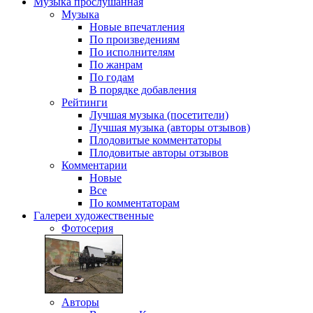
Музыка
прослушанная
Музыка
Новые впечатления
По произведениям
По исполнителям
По жанрам
По годам
В порядке добавления
Рейтинги
Лучшая музыка (посетители)
Лучшая музыка (авторы отзывов)
Плодовитые комментаторы
Плодовитые авторы отзывов
Комментарии
Новые
Все
По комментаторам
Галереи
художественные
Фотосерия
Авторы