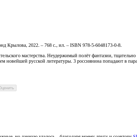
онд Крылова, 2022. – 768 с., ил. –
ISBN 978-5-6048173-0-8
.
ательского мастерства. Неудержимый полёт фантазии, тщательн
ем новейшей русской литературы. 3 россиянина попадают в парал
ажные, но данную удалось – благодаря моему другу и соавтору
S