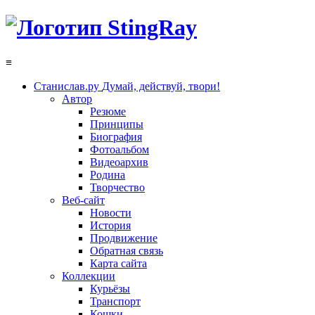
≡
Станислав.ру
Думай, действуй, твори!
Автор
Резюме
Принципы
Биография
Фотоальбом
Видеоархив
Родина
Творчество
Веб-сайт
Новости
История
Продвижение
Обратная связь
Карта сайта
Коллекции
Курьёзы
Транспорт
Кошки