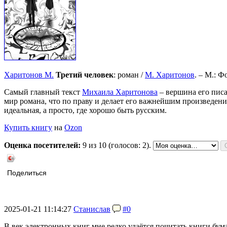
Харитонов М.
Третий человек
: роман /
М. Харитонов
. – М.: Ф
Самый главный текст
Михаила Харитонова
– вершина его пис
мир романа, что по праву и делает его важнейшим произведени
идеальная, а просто, где хорошо быть русским.
Купить книгу
на
Ozon
Оценка посетителей:
9
из 10 (голосов: 2).
Поделиться
2025-01-21 11:14:27
Станислав
#0
В век электронных книг мне редко удаётся почитать книги бум