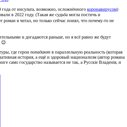
20 года от инсульта, возможно, осложнённого
коронавирусом
)
вали в 2022 году. (Такая же судьба могла постичь и
от роман я читал, но только сейчас понял, что почему-то не
ительными и догадаются раньше, но я всё равно же будут
 😉
туры, где герои
попадают
в параллельную реальность (которая
рнативная история, а ещё и здоровый национализм (автор романа
ге само государство называется не так, а Русскiе Владенiя, и