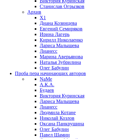
Виктория Куринская
Станислав Огрызков
Архив
X1
Диана Козинцева
Евгений Семиряков
Ирина Лагерь
Кирилл Николаенко
Лариса Малышева
Лианесс
Марина Аверьянова
Наталья Зубрилина
Олег Бабулин
Проба пера
начинающих авторов
NaMe
А.К.А.
Будаев
Виктория Куринская
Лариса Малышева
Лианесс
Людмила Котане
Николай Козлов
Оксана Панкрушина
Олег Бабулин
Павел Шамин