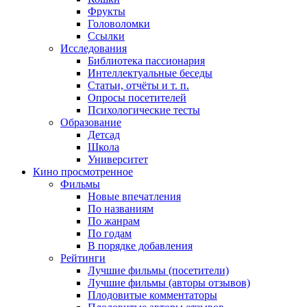
Фрукты
Головоломки
Ссылки
Исследования
Библиотека пассионария
Интеллектуальные беседы
Статьи, отчёты и т. п.
Опросы посетителей
Психологические тесты
Образование
Детсад
Школа
Университет
Кино
просмотренное
Фильмы
Новые впечатления
По названиям
По жанрам
По годам
В порядке добавления
Рейтинги
Лучшие фильмы (посетители)
Лучшие фильмы (авторы отзывов)
Плодовитые комментаторы