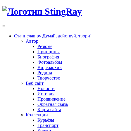
≡
Станислав.ру
Думай, действуй, твори!
Автор
Резюме
Принципы
Биография
Фотоальбом
Видеоархив
Родина
Творчество
Веб-сайт
Новости
История
Продвижение
Обратная связь
Карта сайта
Коллекции
Курьёзы
Транспорт
Кошки