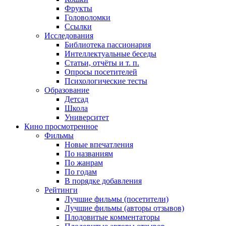
Фрукты
Головоломки
Ссылки
Исследования
Библиотека пассионария
Интеллектуальные беседы
Статьи, отчёты и т. п.
Опросы посетителей
Психологические тесты
Образование
Детсад
Школа
Университет
Кино
просмотренное
Фильмы
Новые впечатления
По названиям
По жанрам
По годам
В порядке добавления
Рейтинги
Лучшие фильмы (посетители)
Лучшие фильмы (авторы отзывов)
Плодовитые комментаторы