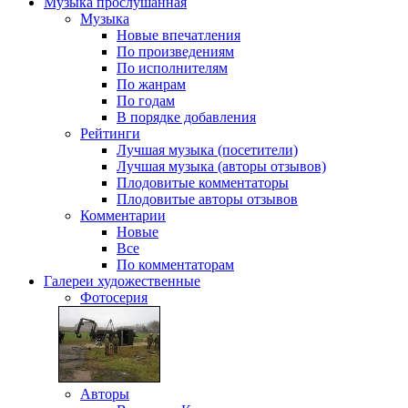
Музыка
прослушанная
Музыка
Новые впечатления
По произведениям
По исполнителям
По жанрам
По годам
В порядке добавления
Рейтинги
Лучшая музыка (посетители)
Лучшая музыка (авторы отзывов)
Плодовитые комментаторы
Плодовитые авторы отзывов
Комментарии
Новые
Все
По комментаторам
Галереи
художественные
Фотосерия
Авторы