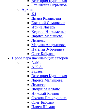
Виктория Куринская
Станислав Огрызков
Архив
X1
Диана Козинцева
Евгений Семиряков
Ирина Лагерь
Кирилл Николаенко
Лариса Малышева
Лианесс
Марина Аверьянова
Наталья Зубрилина
Олег Бабулин
Проба пера
начинающих авторов
NaMe
А.К.А.
Будаев
Виктория Куринская
Лариса Малышева
Лианесс
Людмила Котане
Николай Козлов
Оксана Панкрушина
Олег Бабулин
Павел Шамин