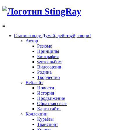
≡
Станислав.ру
Думай, действуй, твори!
Автор
Резюме
Принципы
Биография
Фотоальбом
Видеоархив
Родина
Творчество
Веб-сайт
Новости
История
Продвижение
Обратная связь
Карта сайта
Коллекции
Курьёзы
Транспорт
Кошки