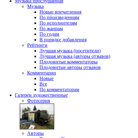
Музыка
прослушанная
Музыка
Новые впечатления
По произведениям
По исполнителям
По жанрам
По годам
В порядке добавления
Рейтинги
Лучшая музыка (посетители)
Лучшая музыка (авторы отзывов)
Плодовитые комментаторы
Плодовитые авторы отзывов
Комментарии
Новые
Все
По комментаторам
Галереи
художественные
Фотосерия
Авторы