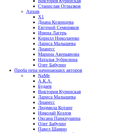
Виктория Куринская
Станислав Огрызков
Архив
X1
Диана Козинцева
Евгений Семиряков
Ирина Лагерь
Кирилл Николаенко
Лариса Малышева
Лианесс
Марина Аверьянова
Наталья Зубрилина
Олег Бабулин
Проба пера
начинающих авторов
NaMe
А.К.А.
Будаев
Виктория Куринская
Лариса Малышева
Лианесс
Людмила Котане
Николай Козлов
Оксана Панкрушина
Олег Бабулин
Павел Шамин