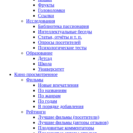
Фрукты
Головоломки
Ссылки
Исследования
Библиотека пассионария
Интеллектуальные беседы
Статьи, отчёты и т. п.
Опросы посетителей
Психологические тесты
Образование
Детсад
Школа
Университет
Кино
просмотренное
Фильмы
Новые впечатления
По названиям
По жанрам
По годам
В порядке добавления
Рейтинги
Лучшие фильмы (посетители)
Лучшие фильмы (авторы отзывов)
Плодовитые комментаторы