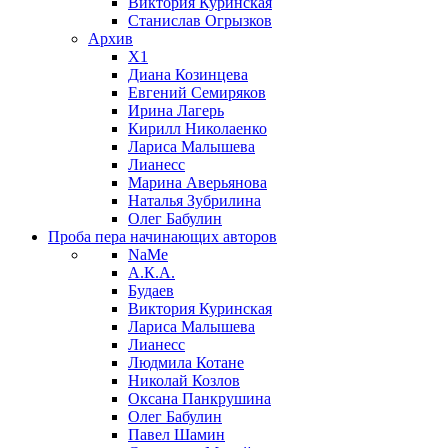
Виктория Куринская
Станислав Огрызков
Архив
X1
Диана Козинцева
Евгений Семиряков
Ирина Лагерь
Кирилл Николаенко
Лариса Малышева
Лианесс
Марина Аверьянова
Наталья Зубрилина
Олег Бабулин
Проба пера
начинающих авторов
NaMe
А.К.А.
Будаев
Виктория Куринская
Лариса Малышева
Лианесс
Людмила Котане
Николай Козлов
Оксана Панкрушина
Олег Бабулин
Павел Шамин