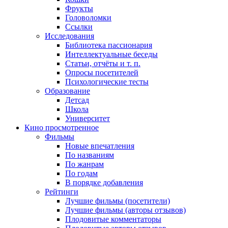
Фрукты
Головоломки
Ссылки
Исследования
Библиотека пассионария
Интеллектуальные беседы
Статьи, отчёты и т. п.
Опросы посетителей
Психологические тесты
Образование
Детсад
Школа
Университет
Кино
просмотренное
Фильмы
Новые впечатления
По названиям
По жанрам
По годам
В порядке добавления
Рейтинги
Лучшие фильмы (посетители)
Лучшие фильмы (авторы отзывов)
Плодовитые комментаторы