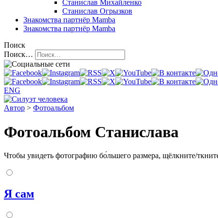
Станислав Михайленко
Станислав Огрызков
Знакомства
партнёр Mamba
Знакомства
партнёр Mamba
Поиск
Поиск…
ENG
Автор
>
Фотоальбом
Фотоальбом Станислава
Чтобы увидеть фотографию бо́льшего размера, щёлкните/ткните 
Я сам