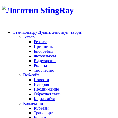
≡
Станислав.ру
Думай, действуй, твори!
Автор
Резюме
Принципы
Биография
Фотоальбом
Видеоархив
Родина
Творчество
Веб-сайт
Новости
История
Продвижение
Обратная связь
Карта сайта
Коллекции
Курьёзы
Транспорт
Кошки