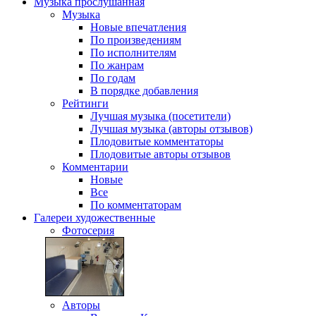
Музыка
прослушанная
Музыка
Новые впечатления
По произведениям
По исполнителям
По жанрам
По годам
В порядке добавления
Рейтинги
Лучшая музыка (посетители)
Лучшая музыка (авторы отзывов)
Плодовитые комментаторы
Плодовитые авторы отзывов
Комментарии
Новые
Все
По комментаторам
Галереи
художественные
Фотосерия
Авторы